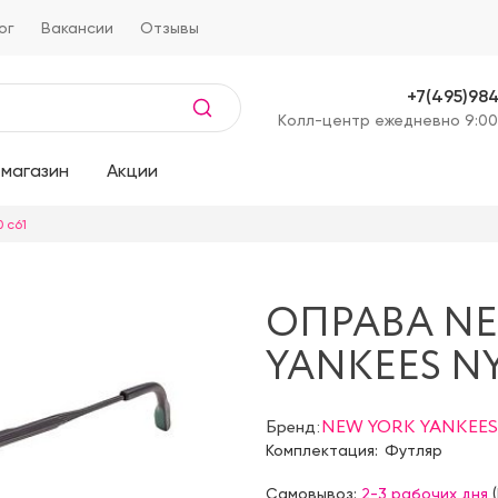
ог
Вакансии
Отзывы
+7(495)98
Kолл-центр ежедневно 9:00
магазин
Акции
 c61
ОПРАВА N
YANKEES NY
Бренд:
NEW YORK YANKEES
Комплектация:
Футляр
Самовывоз:
2-3 рабочих дня
(