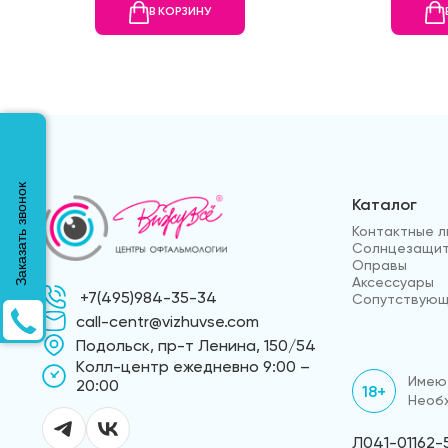
В КОРЗИНУ
Заказать звонок
Каталог
Контактные л
Солнцезащит
Оправы
Аксессуары
+7(495)984-35-34
Сопутствующ
call-centr@vizhuvse.com
Подольск, пр-т Ленина, 150/54
Kолл-центр ежедневно 9:00 –
Имеют
20:00
18+
Необх
Л041-01162-