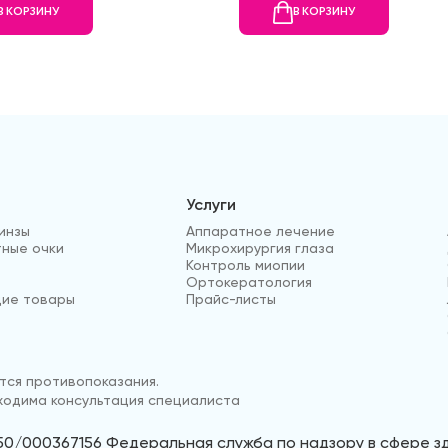
В КОРЗИНУ
В КОРЗИНУ
Услуги
инзы
Аппаратное лечение
ные очки
Микрохирургия глаза
Контроль миопии
Ортокератология
ие товары
Прайс-листы
ся противопоказания.
одима консультация специалиста
50/000367156 Федеральная служба по надзору в сфере 