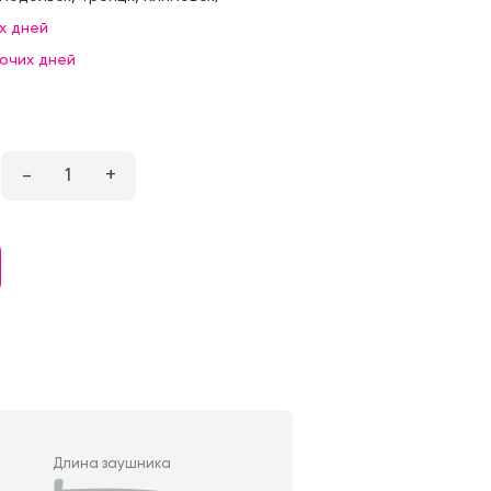
х дней
бочих дней
–
1
+
Длина заушника