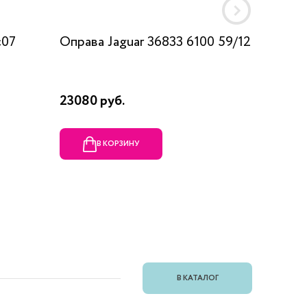
c07
Оправа Jaguar 36833 6100 59/12
Оправа
23080 руб.
1990 ру
В КОРЗИНУ
В
В КАТАЛОГ