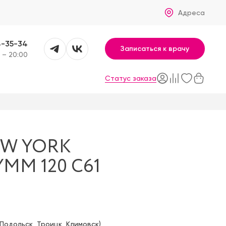
Адреса
4-35-34
Записаться к врачу
 – 20:00
Статус заказа
EW YORK
MM 120 C61
Подольск
,
Троицк
,
Климовск
)