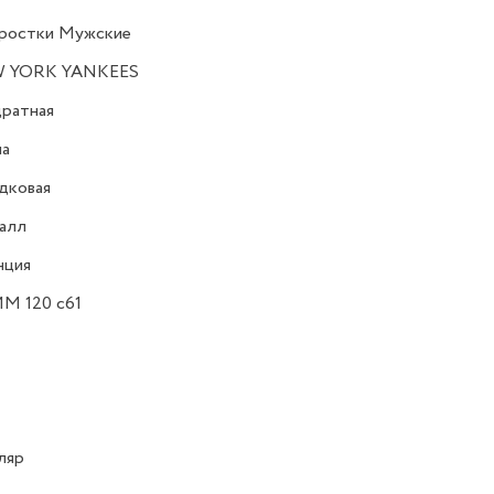
ростки Мужские
 YORK YANKEES
ратная
на
дковая
алл
нция
M 120 c61
ляр