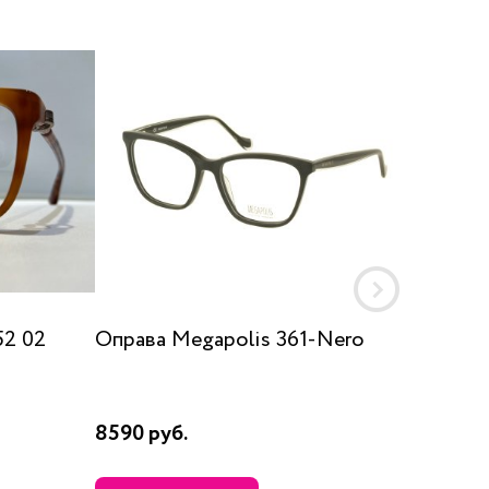
2 02
Оправа Megapolis 361-Nero
Оправа
HEK13
8590 руб.
17660 р