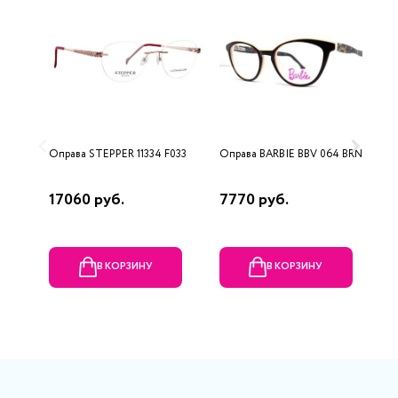
Оправа STEPPER 11334 F033
Оправа BARBIE BBV 064 BRN Д
О
5
17060 руб.
7770 руб.
1
В КОРЗИНУ
В КОРЗИНУ