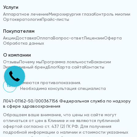
Услуги
Аппаратное лечение
Микрохирургия глаза
Контроль миопии
Ортокератология
Прайс-листы
Покупателям
Акции
Доставка
Оплата
Вопрос-ответ
Лицензии
Оферта
Обработка данных
О компании
Отзывы
Почему мы
Программа лояльности
Вакансии
Эксклюзивный бренд
Блог
Карта сайта
Контакты
Имеются противопоказания.
18+
Необходима консультация специалиста
Л041-01162-50/000367156 Федеральная служба по надзору
в сфере здравоохранения
Обращаем ваше внимание, что цены на сайте могут
отличаться от цен в Клинике и не являются публичной
офертой согласно ст. 437 (2) ГК РФ. Для получения
подробной информации о наличии и стоимости указанных