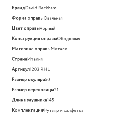
Бренд
David Beckham
Форма оправы
Овальная
Цвет оправы
Чёрный
Конструкция оправы
Ободковая
Материал оправы
Металл
Страна
Италия
Артикул
1203 RHL
Размер окуляра
50
Размер переносицы
21
Длина заушника
145
Комплектация
Футляр и салфетка