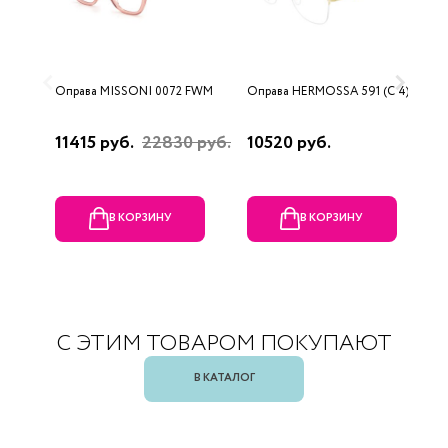
Оправа MISSONI 0072 FWM
Оправа HERMOSSA 591 (C 4)
О
0
11415 руб.
22830 руб.
10520 руб.
4
В КОРЗИНУ
В КОРЗИНУ
С ЭТИМ ТОВАРОМ ПОКУПАЮТ
В КАТАЛОГ