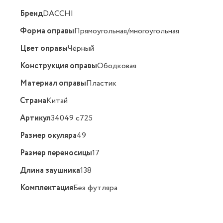
Бренд
DACCHI
Форма оправы
Прямоугольная/многоугольная
Цвет оправы
Чёрный
Конструкция оправы
Ободковая
Материал оправы
Пластик
Страна
Китай
Артикул
34049 c725
Размер окуляра
49
Размер переносицы
17
Длина заушника
138
Комплектация
Без футляра