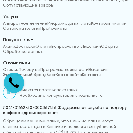
Сопутствующие товары
Услуги
Аппаратное лечение
Микрохирургия глаза
Контроль миопии
Ортокератология
Прайс-листы
Покупателям
Акции
Доставка
Оплата
Вопрос-ответ
Лицензии
Оферта
Обработка данных
О компании
Отзывы
Почему мы
Программа лояльности
Вакансии
Эксклюзивный бренд
Блог
Карта сайта
Контакты
Имеются противопоказания.
18+
Необходима консультация специалиста
Л041-01162-50/000367156 Федеральная служба по надзору
в сфере здравоохранения
Обращаем ваше внимание, что цены на сайте могут
отличаться от цен в Клинике и не являются публичной
офертой согласно ст. 437 (2) ГК РФ. Для получения