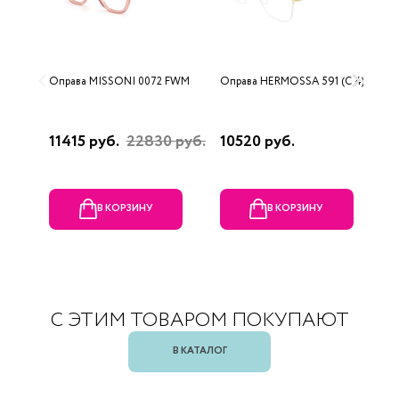
Оправа MISSONI 0072 FWM
Оправа HERMOSSA 591 (C 4)
О
0
11415 руб.
22830 руб.
10520 руб.
4
В КОРЗИНУ
В КОРЗИНУ
С ЭТИМ ТОВАРОМ ПОКУПАЮТ
В КАТАЛОГ