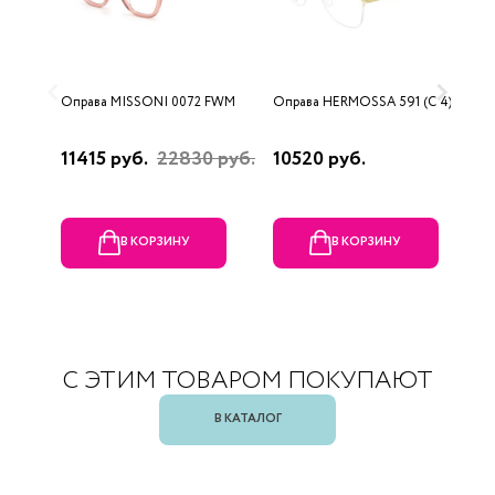
Оправа MISSONI 0072 FWM
Оправа HERMOSSA 591 (C 4)
О
0
11415 руб.
22830 руб.
10520 руб.
4
В КОРЗИНУ
В КОРЗИНУ
С ЭТИМ ТОВАРОМ ПОКУПАЮТ
В КАТАЛОГ