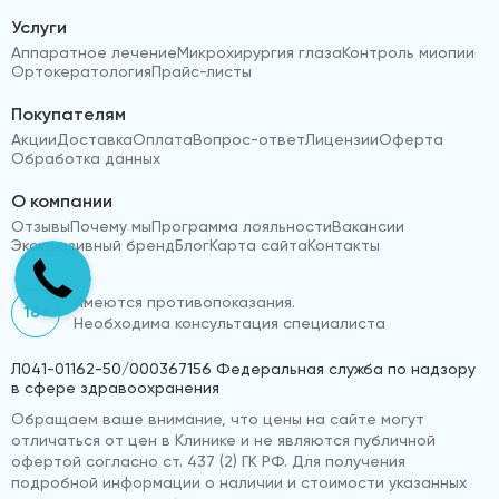
Услуги
Аппаратное лечение
Микрохирургия глаза
Контроль миопии
Ортокератология
Прайс-листы
Покупателям
Акции
Доставка
Оплата
Вопрос-ответ
Лицензии
Оферта
Обработка данных
О компании
Отзывы
Почему мы
Программа лояльности
Вакансии
Эксклюзивный бренд
Блог
Карта сайта
Контакты
Имеются противопоказания.
18+
Необходима консультация специалиста
Л041-01162-50/000367156 Федеральная служба по надзору
в сфере здравоохранения
Обращаем ваше внимание, что цены на сайте могут
отличаться от цен в Клинике и не являются публичной
офертой согласно ст. 437 (2) ГК РФ. Для получения
подробной информации о наличии и стоимости указанных