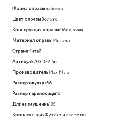
Форма оправы
Бабочка
Цвет оправы
Золото
Конструкция оправы
Ободковая
Материал оправы
Металл
Страна
Китай
Артикул
5203 032 56
Производитель
Max Mara
Размер окуляра
56
Размер переносицы
15
Длина заушника
135
Комплектация
Футляр и салфетка