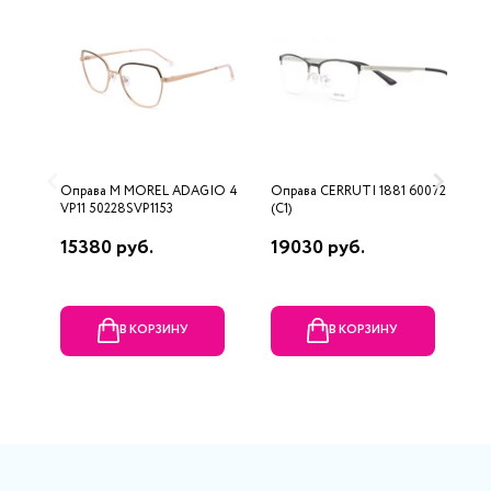
Оправа M MOREL ADAGIO 4
Оправа CERRUTI 1881 60072
О
VP11 50228SVP1153
(C1)
15380 руб.
19030 руб.
2
В КОРЗИНУ
В КОРЗИНУ