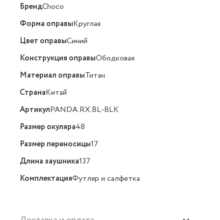
Бренд
Choco
Форма оправы
Круглая
Цвет оправы
Синий
Конструкция оправы
Ободковая
Материал оправы
Титан
Страна
Китай
Артикул
PANDA.RX.BL-BLK
Размер окуляра
48
Размер переносицы
17
Длина заушника
137
Комплектация
Футляр и салфетка
Доставка и оплата