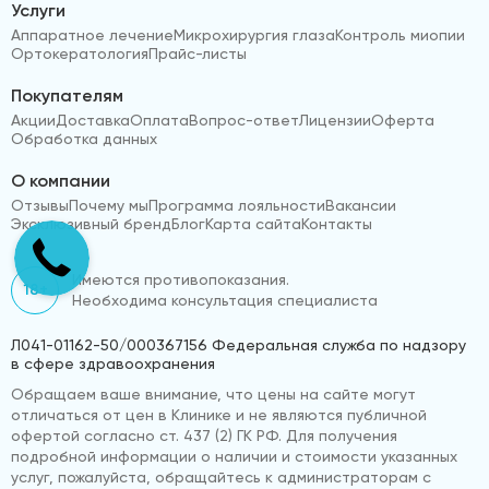
Услуги
Аппаратное лечение
Микрохирургия глаза
Контроль миопии
Ортокератология
Прайс-листы
Покупателям
Акции
Доставка
Оплата
Вопрос-ответ
Лицензии
Оферта
Обработка данных
О компании
Отзывы
Почему мы
Программа лояльности
Вакансии
Эксклюзивный бренд
Блог
Карта сайта
Контакты
Имеются противопоказания.
18+
Необходима консультация специалиста
Л041-01162-50/000367156 Федеральная служба по надзору
в сфере здравоохранения
Обращаем ваше внимание, что цены на сайте могут
отличаться от цен в Клинике и не являются публичной
офертой согласно ст. 437 (2) ГК РФ. Для получения
подробной информации о наличии и стоимости указанных
услуг, пожалуйста, обращайтесь к администраторам с