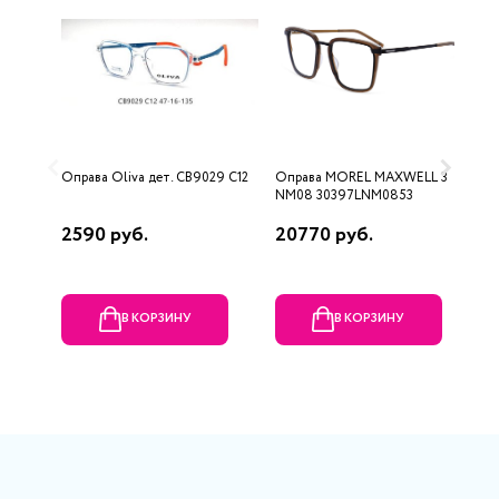
Оправа Oliva дет. CB9029 C12
Оправа MOREL MAXWELL 3
О
NM08 30397LNM0853
V
2590 руб.
20770 руб.
9
В КОРЗИНУ
В КОРЗИНУ