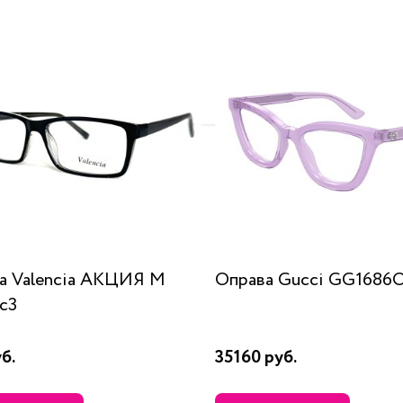
а Valencia AKЦИЯ М
Оправа Gucci GG1686O
c3
б.
35160 руб.