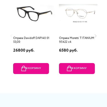
Оправа Davidoff DAP140 01
Оправа Moretti TITANIUM
О
53/20
95422 c4
26800 руб.
6580 руб.
5
В КОРЗИНУ
В КОРЗИНУ