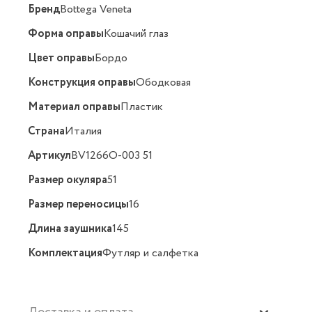
Бренд
Bottega Veneta
Форма оправы
Кошачий глаз
Цвет оправы
Бордо
Конструкция оправы
Ободковая
Материал оправы
Пластик
Страна
Италия
Артикул
BV1266O-003 51
Размер окуляра
51
Размер переносицы
16
Длина заушника
145
Комплектация
Футляр и салфетка
Доставка и оплата