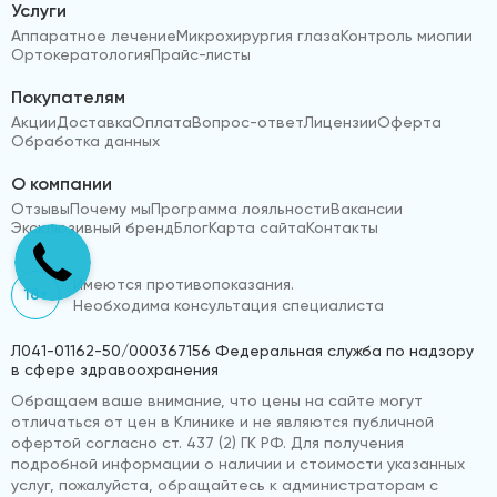
Услуги
Аппаратное лечение
Микрохирургия глаза
Контроль миопии
Ортокератология
Прайс-листы
Покупателям
Акции
Доставка
Оплата
Вопрос-ответ
Лицензии
Оферта
Обработка данных
О компании
Отзывы
Почему мы
Программа лояльности
Вакансии
Эксклюзивный бренд
Блог
Карта сайта
Контакты
Имеются противопоказания.
18+
Необходима консультация специалиста
Л041-01162-50/000367156 Федеральная служба по надзору
в сфере здравоохранения
Обращаем ваше внимание, что цены на сайте могут
отличаться от цен в Клинике и не являются публичной
офертой согласно ст. 437 (2) ГК РФ. Для получения
подробной информации о наличии и стоимости указанных
услуг, пожалуйста, обращайтесь к администраторам с