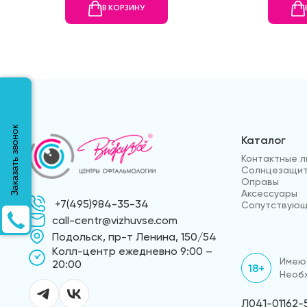
В КОРЗИНУ
Заказать звонок
Каталог
Контактные л
Солнцезащит
Оправы
Аксессуары
+7(495)984-35-34
Сопутствующ
call-centr@vizhuvse.com
Подольск, пр-т Ленина, 150/54
Kолл-центр ежедневно 9:00 –
Имеют
20:00
18+
Необх
Л041-01162-