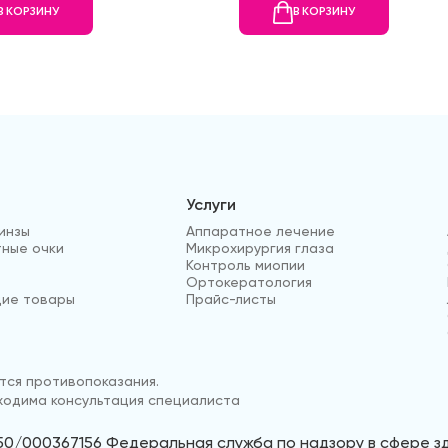
В КОРЗИНУ
В КОРЗИНУ
Услуги
инзы
Аппаратное лечение
ные очки
Микрохирургия глаза
Контроль миопии
Ортокератология
ие товары
Прайс-листы
ся противопоказания.
одима консультация специалиста
50/000367156 Федеральная служба по надзору в сфере 