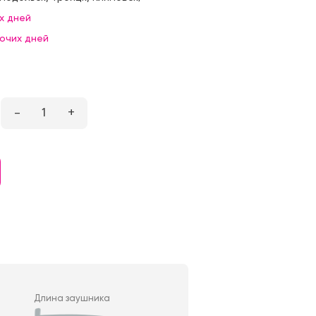
х дней
бочих дней
–
1
+
Длина заушника