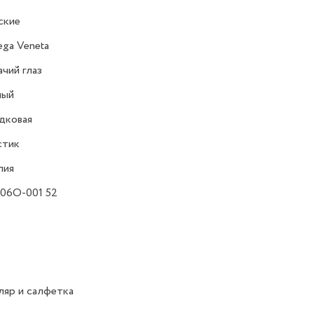
ские
ega Veneta
чий глаз
ный
дковая
стик
лия
06O-001 52
яр и салфетка