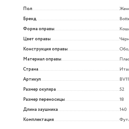
Пол
Жен
Бренд
Bott
Форма оправы
Коша
Цвет оправы
Чёр
Конструкция оправы
Обо
Материал оправы
Пла
Страна
Ита
Артикул
BV11
Размер окуляра
52
Размер переносицы
18
Длина заушника
140
Комплектация
Футл