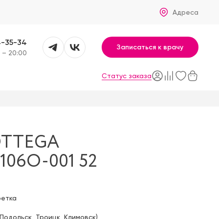
Адреса
4-35-34
Записаться к врачу
 – 20:00
Статус заказа
OTTEGA
106O-001 52
фетка
Подольск
,
Троицк
,
Климовск
)