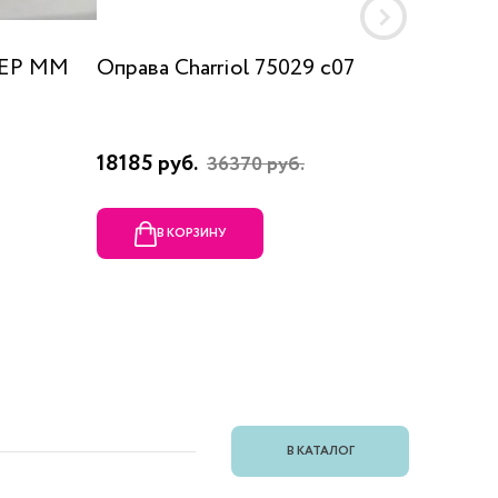
 EP MM
Оправа Charriol 75029 c07
Оправа
18185 руб.
23080 
36370 руб.
В КОРЗИНУ
В
В КАТАЛОГ