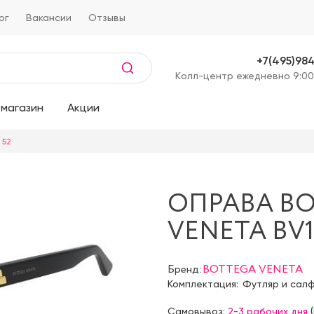
ог
Вакансии
Отзывы
+7(495)98
Kолл-центр ежедневно 9:00
магазин
Акции
 52
ОПРАВА B
VENETA BV1
Бренд:
BOTTEGA VENETA
Комплектация:
Футляр и сал
Самовывоз:
2-3 рабочих дня
(