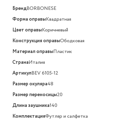
Бренд
BORBONESE
Форма оправы
Квадратная
Цвет оправы
Коричневый
Конструкция оправы
Ободковая
Материал оправы
Пластик
Страна
Италия
Артикул
BEV 6105-12
Размер окуляра
48
Размер переносицы
20
Длина заушника
140
Комплектация
Футляр и салфетка