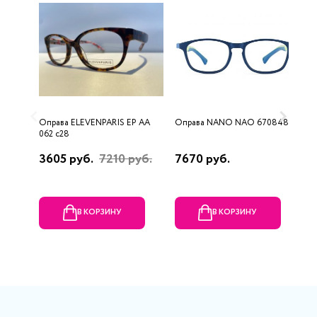
Оправа ELEVENPARIS EP AA
Оправа NANO NAO 670848 Д
О
062 c28
3605 руб.
7210 руб.
7670 руб.
4
В КОРЗИНУ
В КОРЗИНУ