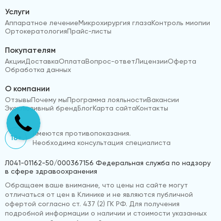
Услуги
Аппаратное лечение
Микрохирургия глаза
Контроль миопии
Ортокератология
Прайс-листы
Покупателям
Акции
Доставка
Оплата
Вопрос-ответ
Лицензии
Оферта
Обработка данных
О компании
Отзывы
Почему мы
Программа лояльности
Вакансии
Эксклюзивный бренд
Блог
Карта сайта
Контакты
Имеются противопоказания.
18+
Необходима консультация специалиста
Л041-01162-50/000367156 Федеральная служба по надзору
в сфере здравоохранения
Обращаем ваше внимание, что цены на сайте могут
отличаться от цен в Клинике и не являются публичной
офертой согласно ст. 437 (2) ГК РФ. Для получения
подробной информации о наличии и стоимости указанных