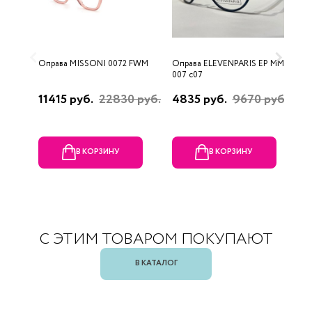
Оправа MISSONI 0072 FWM
Оправа ELEVENPARIS EP MM
О
007 c07
11415 руб.
22830 руб.
4835 руб.
9670 руб.
1
р
В КОРЗИНУ
В КОРЗИНУ
С ЭТИМ ТОВАРОМ ПОКУПАЮТ
В КАТАЛОГ