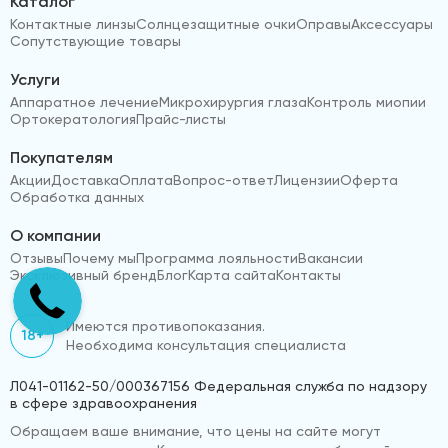
Каталог
Контактные линзы
Солнцезащитные очки
Оправы
Аксессуары
Сопутствующие товары
Услуги
Аппаратное лечение
Микрохирургия глаза
Контроль миопии
Ортокератология
Прайс-листы
Покупателям
Акции
Доставка
Оплата
Вопрос-ответ
Лицензии
Оферта
Обработка данных
О компании
Отзывы
Почему мы
Программа лояльности
Вакансии
Эксклюзивный бренд
Блог
Карта сайта
Контакты
Имеются противопоказания.
18+
Необходима консультация специалиста
Л041-01162-50/000367156 Федеральная служба по надзору
в сфере здравоохранения
Обращаем ваше внимание, что цены на сайте могут