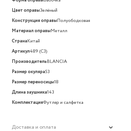
Форма оправы
Бабочка
Цвет оправы
Зелёный
Конструкция оправы
Полуободковая
Материал оправы
Металл
Страна
Китай
Артикул
489 (C3)
Производитель
BLANCIA
Размер окуляра
53
Размер переносицы
18
Длина заушника
143
Комплектация
Футляр и салфетка
Доставка и оплата