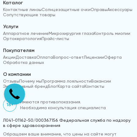
Каталог
Контактные линзы
Солнцезащитные очки
Оправы
Аксессуары
Сопутствующие товары
Услуги
Аппаратное лечение
Микрохирургия глаза
Контроль миопии
Ортокератология
Прайс-листы
Покупателям
Акции
Доставка
Оплата
Вопрос-ответ
Лицензии
Оферта
Обработка данных
О компании
Отзывы
Почему мы
Программа лояльности
Вакансии
Эксклюзивный бренд
Блог
Карта сайта
Контакты
Имеются противопоказания.
18+
Необходима консультация специалиста
Л041-01162-50/000367156 Федеральная служба по надзору
в сфере здравоохранения
Обращаем ваше внимание, что цены на сайте могут