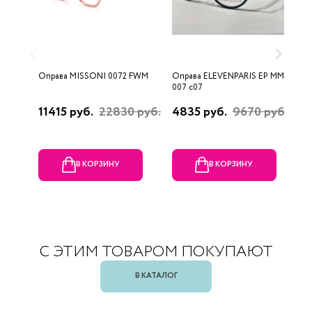
Оправа MISSONI 0072 FWM
Оправа ELEVENPARIS EP MM
О
007 c07
11415 руб.
22830 руб.
4835 руб.
9670 руб.
1
р
В КОРЗИНУ
В КОРЗИНУ
С ЭТИМ ТОВАРОМ ПОКУПАЮТ
В КАТАЛОГ