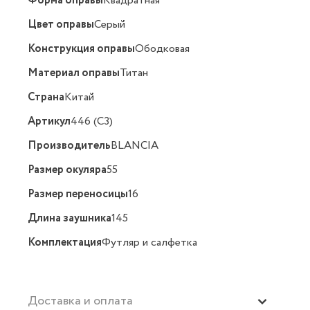
Форма оправы
Квадратная
Цвет оправы
Серый
Конструкция оправы
Ободковая
Материал оправы
Титан
Страна
Китай
Артикул
446 (C3)
Производитель
BLANCIA
Размер окуляра
55
Размер переносицы
16
Длина заушника
145
Комплектация
Футляр и салфетка
Доставка и оплата