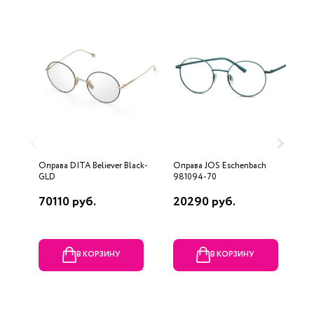
Оправа DITA Believer Black-
Оправа JOS Eschenbach
О
GLD
981094-70
70110 руб.
20290 руб.
5
В КОРЗИНУ
В КОРЗИНУ