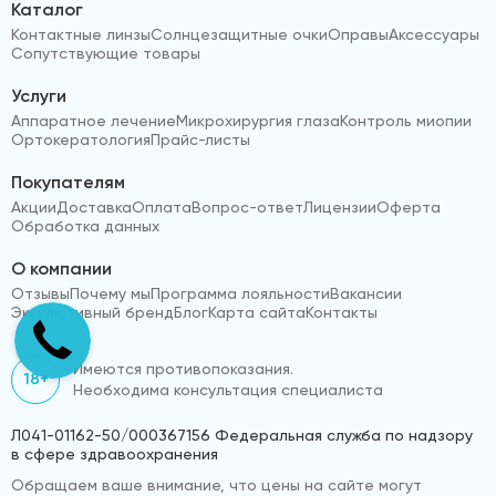
Каталог
Контактные линзы
Солнцезащитные очки
Оправы
Аксессуары
Сопутствующие товары
Услуги
Аппаратное лечение
Микрохирургия глаза
Контроль миопии
Ортокератология
Прайс-листы
Покупателям
Акции
Доставка
Оплата
Вопрос-ответ
Лицензии
Оферта
Обработка данных
О компании
Отзывы
Почему мы
Программа лояльности
Вакансии
Эксклюзивный бренд
Блог
Карта сайта
Контакты
Имеются противопоказания.
18+
Необходима консультация специалиста
Л041-01162-50/000367156 Федеральная служба по надзору
в сфере здравоохранения
Обращаем ваше внимание, что цены на сайте могут