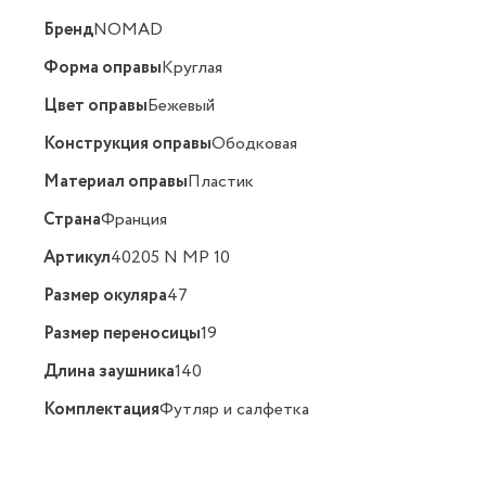
Бренд
NOMAD
Форма оправы
Круглая
Цвет оправы
Бежевый
Конструкция оправы
Ободковая
Материал оправы
Пластик
Страна
Франция
Артикул
40205 N MP 10
Размер окуляра
47
Размер переносицы
19
Длина заушника
140
Комплектация
Футляр и салфетка