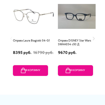
Оправа Laura Biagiotti 04-G1
Оправа DISNEY Star Wars
О
SWAA054 c93 Д
S
8395 руб.
16790 руб.
9670 руб.
2
В КОРЗИНУ
В КОРЗИНУ