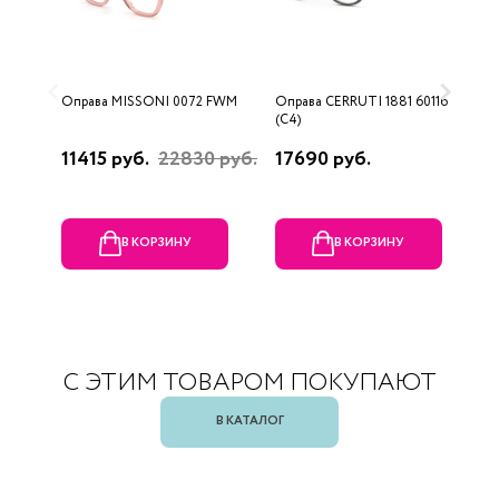
Оправа MISSONI 0072 FWM
Оправа CERRUTI 1881 60116
О
(C4)
(
11415 руб.
22830 руб.
17690 руб.
1
В КОРЗИНУ
В КОРЗИНУ
С ЭТИМ ТОВАРОМ ПОКУПАЮТ
В КАТАЛОГ