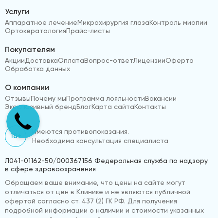
Услуги
Аппаратное лечение
Микрохирургия глаза
Контроль миопии
Ортокератология
Прайс-листы
Покупателям
Акции
Доставка
Оплата
Вопрос-ответ
Лицензии
Оферта
Обработка данных
О компании
Отзывы
Почему мы
Программа лояльности
Вакансии
Эксклюзивный бренд
Блог
Карта сайта
Контакты
Имеются противопоказания.
18+
Необходима консультация специалиста
Л041-01162-50/000367156 Федеральная служба по надзору
в сфере здравоохранения
Обращаем ваше внимание, что цены на сайте могут
отличаться от цен в Клинике и не являются публичной
офертой согласно ст. 437 (2) ГК РФ. Для получения
подробной информации о наличии и стоимости указанных