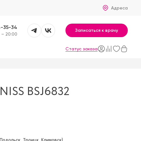
Адреса
4-35-34
Записаться к врачу
 – 20:00
Статус заказа
ISS BSJ6832
Подольск
,
Троицк
,
Климовск
)