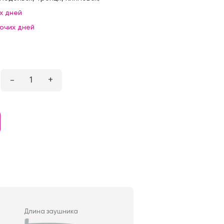
х дней
бочих дней
–
1
+
Длина заушника