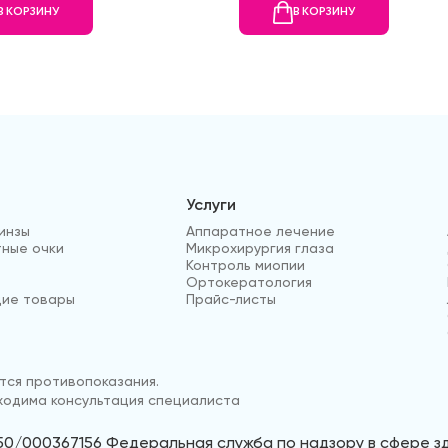
В КОРЗИНУ
В КОРЗИНУ
Услуги
инзы
Аппаратное лечение
ные очки
Микрохирургия глаза
Контроль миопии
Ортокератология
ие товары
Прайс-листы
ся противопоказания.
одима консультация специалиста
50/000367156 Федеральная служба по надзору в сфере 