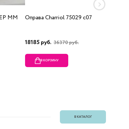
 EP MM
Оправа Charriol 75029 c07
Оправа
18185 руб.
23080 
36370 руб.
В КОРЗИНУ
В
В КАТАЛОГ