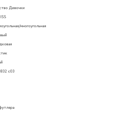
ство Девочки
ISS
оугольная/многоугольная
овый
дковая
стик
ай
832 c03
футляра