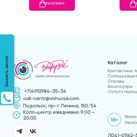
В КОРЗИНУ
Заказать звонок
Каталог
Контактные л
Солнцезащит
Оправы
Аксессуары
+7(495)984-35-34
Сопутствующ
call-centr@vizhuvse.com
Подольск, пр-т Ленина, 150/54
Kолл-центр ежедневно 9:00 –
Имеют
20:00
18+
Необх
Л041-01162-