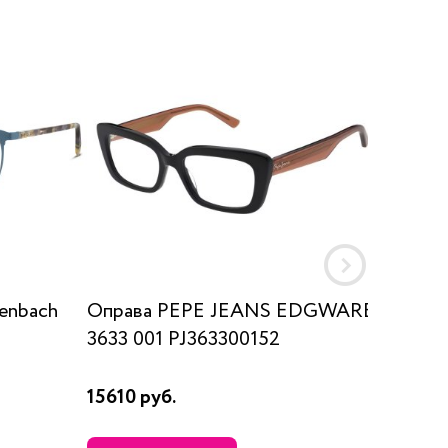
enbach
Оправа PEPE JEANS EDGWARE
Оправа
3633 001 PJ363300152
15610 руб.
28250 