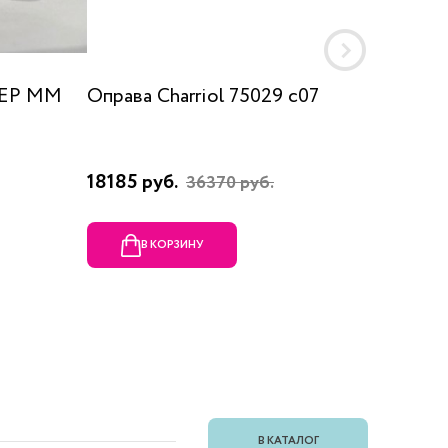
 EP MM
Оправа Charriol 75029 c07
Оправа
18185 руб.
23080 
36370 руб.
В КОРЗИНУ
В
В КАТАЛОГ