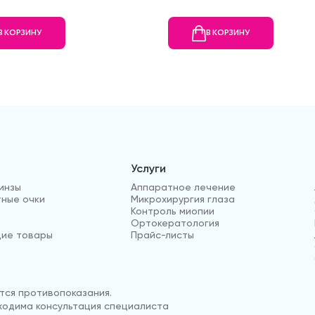
В КОРЗИНУ
В КОРЗИНУ
Услуги
инзы
Аппаратное лечение
ные очки
Микрохирургия глаза
Контроль миопии
Ортокератология
ие товары
Прайс-листы
ся противопоказания.
одима консультация специалиста