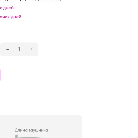
х дней
бочих дней
–
1
+
Длина заушника