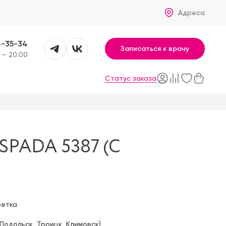
Адреса
4-35-34
Записаться к врачу
 – 20:00
Статус заказа
PADA 5387 (C
фетка
Подольск
,
Троицк
,
Климовск
)