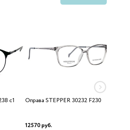
238 c1
Оправа STEPPER 30232 F230
Оправа
12570 руб.
8860 р