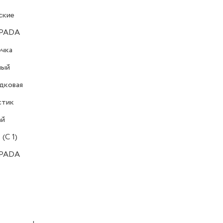
ские
PADA
очка
ный
дковая
стик
ай
 (C 1)
PADA