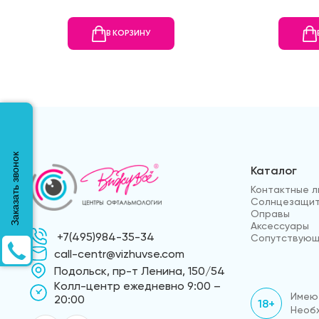
В КОРЗИНУ
Заказать звонок
Каталог
Контактные л
Солнцезащит
Оправы
Аксессуары
+7(495)984-35-34
Сопутствующ
call-centr@vizhuvse.com
Подольск, пр-т Ленина, 150/54
Kолл-центр ежедневно 9:00 –
Имеют
20:00
18+
Необх