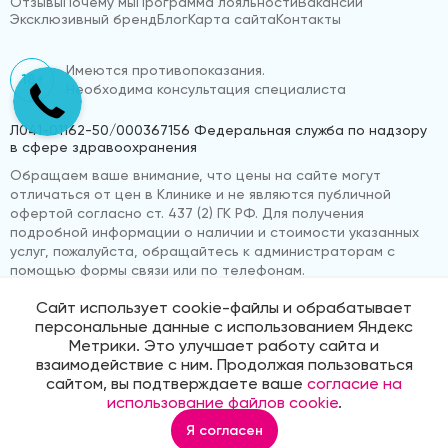
Отзывы
Почему мы
Программа лояльности
Вакансии
Эксклюзивный бренд
Блог
Карта сайта
Контакты
Имеются противопоказания.
18+
Необходима консультация специалиста
Л041-01162-50/000367156 Федеральная служба по надзору
в сфере здравоохранения
Обращаем ваше внимание, что цены на сайте могут
отличаться от цен в Клинике и не являются публичной
офертой согласно ст. 437 (2) ГК РФ. Для получения
подробной информации о наличии и стоимости указанных
услуг, пожалуйста, обращайтесь к администраторам с
помощью формы связи или по телефонам.
Сайт использует cookie-файлы и обрабатывает
персональные данные с использованием Яндекс
© 2026 «ВижуВсё»
Реквизиты компании
Метрики. Это улучшает работу сайта и
Политика обработки персональных данных
взаимодействие с ним. Продолжая пользоваться
Продвижение сайта
Medmaps
сайтом, вы подтверждаете ваше
согласие на
использование файлов cookie
.
Я согласен
Главная
Услуги
Корзина
Избранное
Профиль