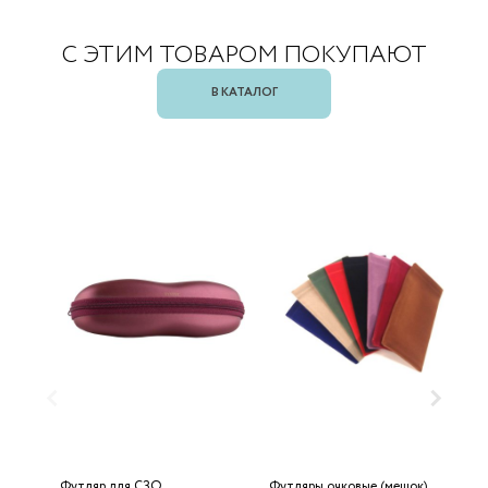
С ЭТИМ ТОВАРОМ ПОКУПАЮТ
В КАТАЛОГ
Футляр для СЗО
Футляры очковые (мешок)
Д