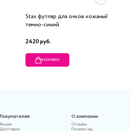
Stax футляр для очков кожаный,
Цепочка
темно-синий
2420 руб.
2830 р
В КОРЗИНУ
В
Покупателям
О компании
Акции
Отзывы
Доставка
Почему мы