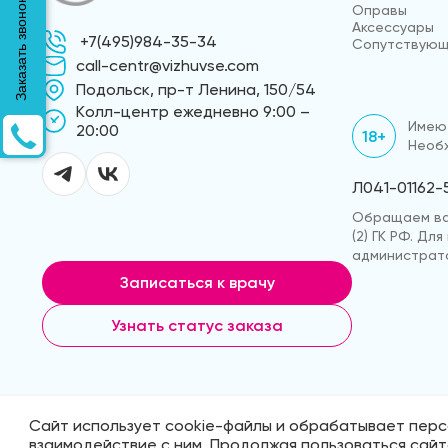
Заказать звонок
Оправы
Аксессуары
+7(495)984-35-34
Сопутствующ
call-centr@vizhuvse.com
Подольск, пр-т Ленина, 150/54
Kолл-центр ежедневно 9:00 –
Имеют
20:00
18+
Необх
Л041-01162-
Обращаем ваш
(2) ГК РФ. Д
администрато
Записаться к врачу
Узнать статус заказа
Сайт использует cookie-файлы и обрабатывает перс
© 2026 «ВижуВсё»
Реквизиты компа
взаимодействие с ним. Продолжая пользоваться сай