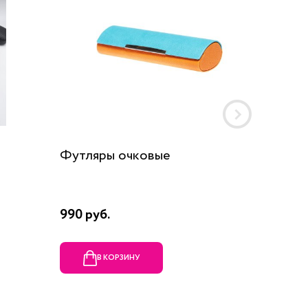
Футляры очковые
Шнурок
990 руб.
190 руб
В КОРЗИНУ
В