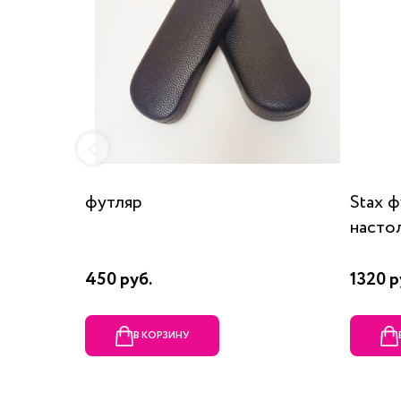
футляр
Stax 
насто
450 руб.
1320 р
В КОРЗИНУ