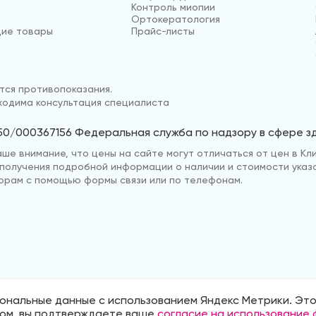
Контроль миопии
Ортокератология
ие товары
Прайс-листы
ся противопоказания.
одима консультация специалиста
50/000367156 Федеральная служба по надзору в сфере 
е внимание, что цены на сайте могут отличаться от цен в Кли
ля получения подробной информации о наличии и стоимости указ
рам с помощью формы связи или по телефонам.
ональные данные с использованием Яндекс Метрики. Это
нии
Политика обработки персональных д
том, вы подтверждаете ваше
согласие на использование 