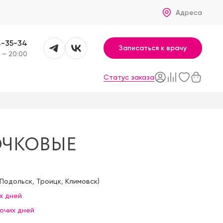
Адреса
4-35-34
Записаться к врачу
 – 20:00
Статус заказа
ОЧКОВЫЕ
Подольск
,
Троицк
,
Климовск
)
х дней
бочих дней