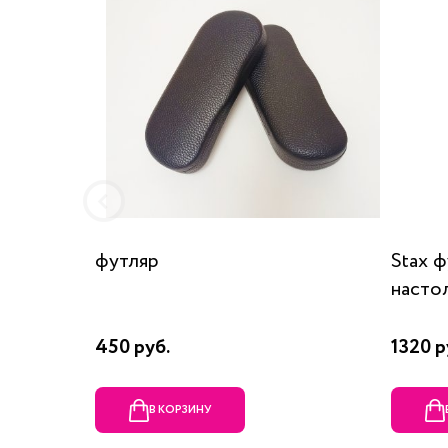
футляр
Stax 
насто
450 руб.
1320 р
В КОРЗИНУ