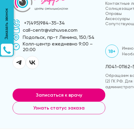
Контактные л
Солнцезащит
Заказать звонок
Оправы
Аксессуары
+7(495)984-35-34
Сопутствующ
call-centr@vizhuvse.com
Подольск, пр-т Ленина, 150/54
Kолл-центр ежедневно 9:00 –
Имеют
20:00
18+
Необх
Л041-01162-
Обращаем ваш
(2) ГК РФ. Д
администрато
Записаться к врачу
Узнать статус заказа