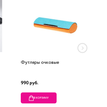
Футляры очковые
Шнурок
990 руб.
190 руб
В КОРЗИНУ
В