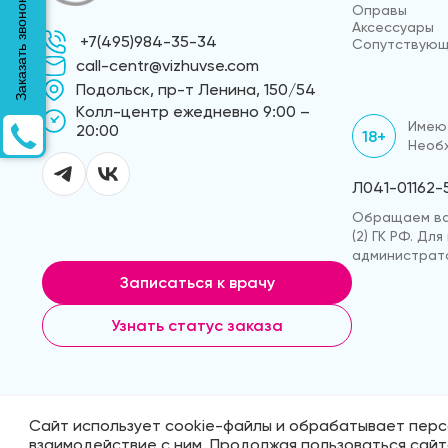
Заказать звонок
Оправы
Аксессуары
+7(495)984-35-34
Сопутствующ
call-centr@vizhuvse.com
Подольск, пр-т Ленина, 150/54
Kолл-центр ежедневно 9:00 –
Имеют
20:00
18+
Необх
Л041-01162-
Обращаем ваш
(2) ГК РФ. Д
администрато
Записаться к врачу
Узнать статус заказа
Сайт использует cookie-файлы и обрабатывает перс
© 2026 «ВижуВсё»
Реквизиты компа
взаимодействие с ним. Продолжая пользоваться сай