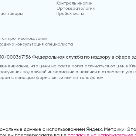
Контроль миопии
Ортокератология
ие товары
Прайс-листы
ся противопоказания.
одима консультация специалиста
50/000367156 Федеральная служба по надзору в сфере 
е внимание, что цены на сайте могут отличаться от цен в Кли
ля получения подробной информации о наличии и стоимости указ
рам с помощью формы связи или по телефонам.
ональные данные с использованием Яндекс Метрики. Это
нии
Политика обработки персональных д
том, вы подтверждаете ваше
согласие на использование 