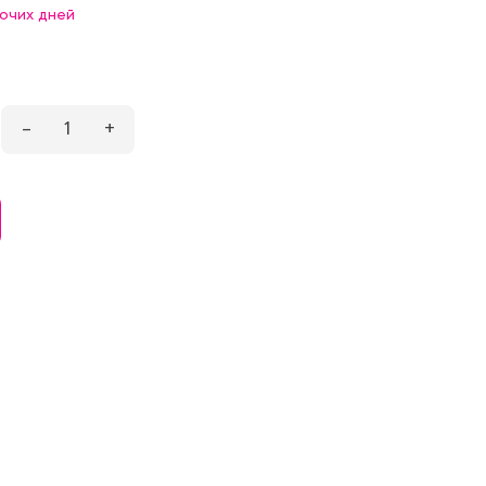
бочих дней
–
1
+