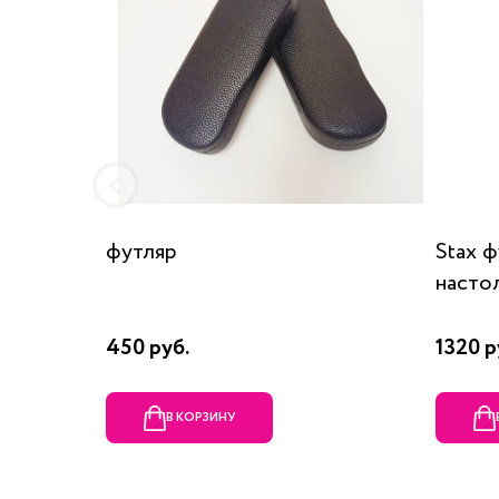
футляр
Stax 
насто
450 руб.
1320 р
В КОРЗИНУ