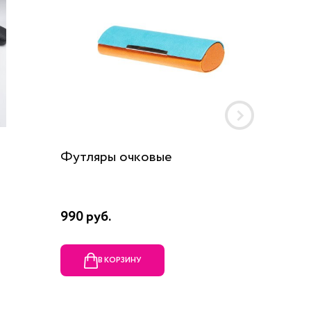
Футляры очковые
Шнурок
990 руб.
190 руб
В КОРЗИНУ
В