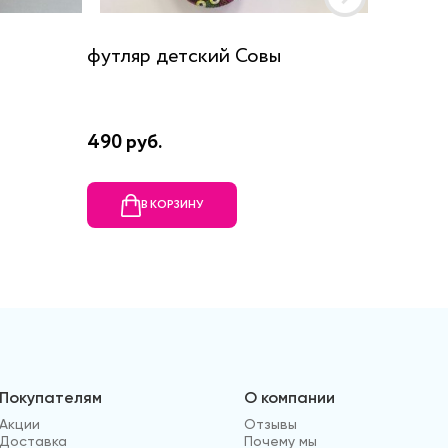
футляр детский Совы
Stax ф
зелены
490 руб.
2420 р
В КОРЗИНУ
В
Покупателям
О компании
Акции
Отзывы
Доставка
Почему мы