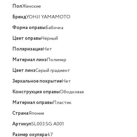
Пол
Женские
Бренд
YOHJI YAMAMOTO
Форма оправы
Бабочка
Цвет оправы
Чёрный
Поляризация
Нет
Материал линз
Полимер
Цвет линз
Серый градиент
Зеркальное покрытие
Нет
Конструкция оправы
Ободковая
Материал оправы
Пластик
Страна
Япония
Артикул
SL003.SG.A001
Размер окуляра
47