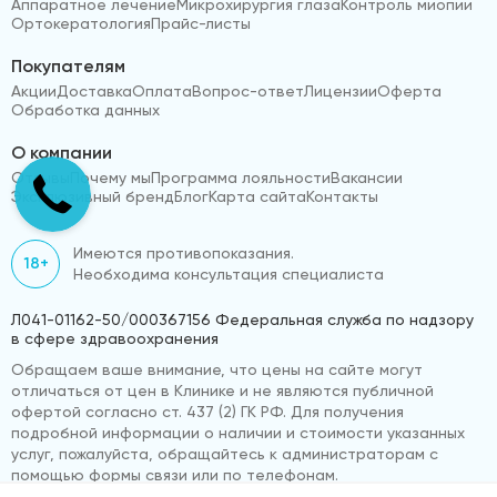
Аппаратное лечение
Микрохирургия глаза
Контроль миопии
Ортокератология
Прайс-листы
Покупателям
Акции
Доставка
Оплата
Вопрос-ответ
Лицензии
Оферта
Обработка данных
О компании
Отзывы
Почему мы
Программа лояльности
Вакансии
Эксклюзивный бренд
Блог
Карта сайта
Контакты
Имеются противопоказания.
18+
Необходима консультация специалиста
Л041-01162-50/000367156 Федеральная служба по надзору
в сфере здравоохранения
Обращаем ваше внимание, что цены на сайте могут
отличаться от цен в Клинике и не являются публичной
офертой согласно ст. 437 (2) ГК РФ. Для получения
подробной информации о наличии и стоимости указанных
услуг, пожалуйста, обращайтесь к администраторам с
помощью формы связи или по телефонам.