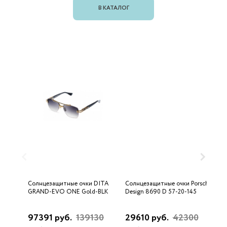
В КАТАЛОГ
Солнцезащитные очки DITA
Солнцезащитные очки Porsche
С
GRAND-EVO ONE Gold-BLK
Design 8690 D 57-20-145
U
97391 руб.
139130
29610 руб.
42300
3