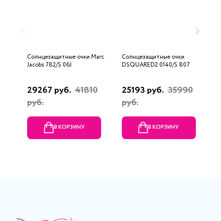
Солнцезащитные очки Marc
Солнцезащитные очки
С
Jacobs 782/S 06J
DSQUARED2 0140/S 807
F
29267 руб.
41810
25193 руб.
35990
4
руб.
руб.
р
В КОРЗИНУ
В КОРЗИНУ