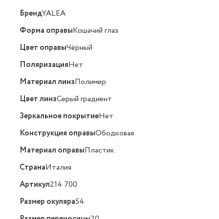
Бренд
YALEA
Форма оправы
Кошачий глаз
Цвет оправы
Чёрный
Поляризация
Нет
Материал линз
Полимер
Цвет линз
Серый градиент
Зеркальное покрытие
Нет
Конструкция оправы
Ободковая
Материал оправы
Пластик
Страна
Италия
Артикул
214 700
Размер окуляра
54
Размер переносицы
20