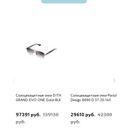
Солнцезащитные очки DITA
Солнцезащитные очки Porsche
С
GRAND-EVO ONE Gold-BLK
Design 8690 D 57-20-145
U
97391 руб.
139130
29610 руб.
42300
3
руб.
руб.