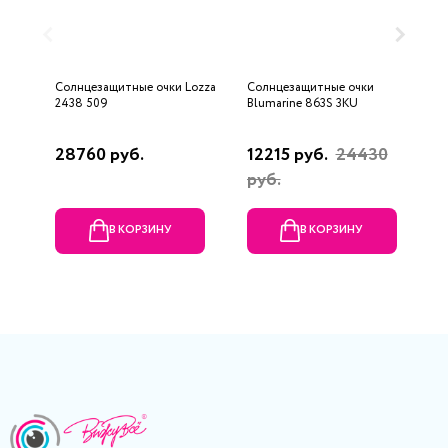
Солнцезащитные очки Lozza
Солнцезащитные очки
С
2438 509
Blumarine 863S 3KU
Q
28760 руб.
12215 руб.
24430
1
руб.
р
В КОРЗИНУ
В КОРЗИНУ