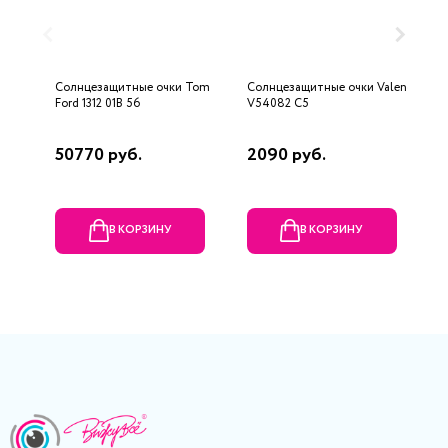
Солнцезащитные очки Tom
Солнцезащитные очки Valencia
С
Ford 1312 01B 56
V54082 C5
B
50770 руб.
2090 руб.
2
В КОРЗИНУ
В КОРЗИНУ