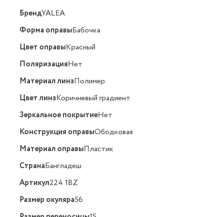
Бренд
YALEA
Форма оправы
Бабочка
Цвет оправы
Красный
Поляризация
Нет
Материал линз
Полимер
Цвет линз
Коричневый градиент
Зеркальное покрытие
Нет
Конструкция оправы
Ободковая
Материал оправы
Пластик
Страна
Бангладеш
Артикул
224 1BZ
Размер окуляра
56
Размер переносицы
15