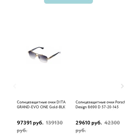
Солнцезащитные очки DITA
Солнцезащитные очки Porsche
С
GRAND-EVO ONE Gold-BLK
Design 8690 D 57-20-145
U
97391 руб.
139130
29610 руб.
42300
3
руб.
руб.