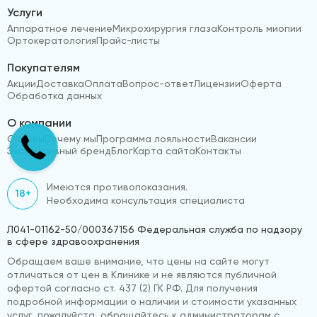
Услуги
Аппаратное лечение
Микрохирургия глаза
Контроль миопии
Ортокератология
Прайс-листы
Покупателям
Акции
Доставка
Оплата
Вопрос-ответ
Лицензии
Оферта
Обработка данных
О компании
Отзывы
Почему мы
Программа лояльности
Вакансии
Эксклюзивный бренд
Блог
Карта сайта
Контакты
Имеются противопоказания.
18+
Необходима консультация специалиста
Л041-01162-50/000367156 Федеральная служба по надзору
в сфере здравоохранения
Обращаем ваше внимание, что цены на сайте могут
отличаться от цен в Клинике и не являются публичной
офертой согласно ст. 437 (2) ГК РФ. Для получения
подробной информации о наличии и стоимости указанных
услуг, пожалуйста, обращайтесь к администраторам с