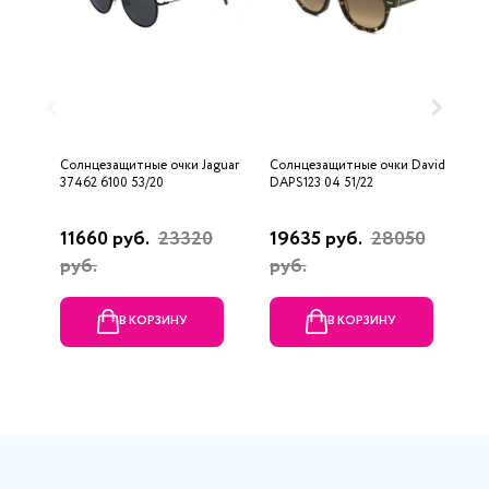
Солнцезащитные очки Jaguar
Солнцезащитные очки Davidoff
С
37462 6100 53/20
DAPS123 04 51/22
D
11660 руб.
23320
19635 руб.
28050
6
руб.
руб.
В КОРЗИНУ
В КОРЗИНУ