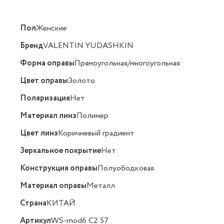
Пол
Женские
Бренд
VALENTIN YUDASHKIN
Форма оправы
Прямоугольная/многоугольная
Цвет оправы
Золото
Поляризация
Нет
Материал линз
Полимер
Цвет линз
Коричневый градиент
Зеркальное покрытие
Нет
Конструкция оправы
Полуободковая
Материал оправы
Металл
Страна
КИТАЙ
Артикул
WS-mod6 C2 57