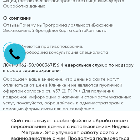
Акции
Доставка
Оплата
Вопрос-ответ
Лицензии
Оферта
Обработка данных
О компании
Отзывы
Почему мы
Программа лояльности
Вакансии
Эксклюзивный бренд
Блог
Карта сайта
Контакты
Имеются противопоказания.
18+
Необходима консультация специалиста
Л041-01162-50/000367156 Федеральная служба по надзору
в сфере здравоохранения
Обращаем ваше внимание, что цены на сайте могут
отличаться от цен в Клинике и не являются публичной
офертой согласно ст. 437 (2) ГК РФ. Для получения
подробной информации о наличии и стоимости указанных
услуг, пожалуйста, обращайтесь к администраторам с
помощью формы связи или по телефонам.
Сайт использует cookie-файлы и обрабатывает
персональные данные с использованием Яндекс
© 2026 «ВижуВсё»
Реквизиты компании
Метрики. Это улучшает работу сайта и
Политика обработки персональных данных
взаимодействие с ним. Продолжая пользоваться