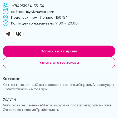
+7(495)984-35-34
call-centr@vizhuvse.com
Подольск, пр-т Ленина, 150/54
Kолл-центр ежедневно 9:00 – 20:00
Записаться к врачу
Узнать статус заказа
Каталог
Контактные линзы
Солнцезащитные очки
Оправы
Аксессуары
Сопутствующие товары
Услуги
Аппаратное лечение
Микрохирургия глаза
Контроль миопии
Ортокератология
Прайс-листы