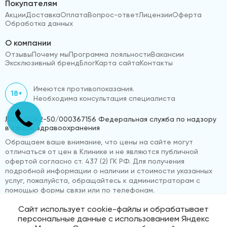
Покупателям
Акции
Доставка
Оплата
Вопрос-ответ
Лицензии
Оферта
Обработка данных
О компании
Отзывы
Почему мы
Программа лояльности
Вакансии
Эксклюзивный бренд
Блог
Карта сайта
Контакты
Имеются противопоказания.
18+
Необходима консультация специалиста
Л041-01162-50/000367156 Федеральная служба по надзору
в сфере здравоохранения
Обращаем ваше внимание, что цены на сайте могут
отличаться от цен в Клинике и не являются публичной
офертой согласно ст. 437 (2) ГК РФ. Для получения
подробной информации о наличии и стоимости указанных
услуг, пожалуйста, обращайтесь к администраторам с
помощью формы связи или по телефонам.
Сайт использует cookie-файлы и обрабатывает
персональные данные с использованием Яндекс
© 2026 «ВижуВсё»
Реквизиты компании