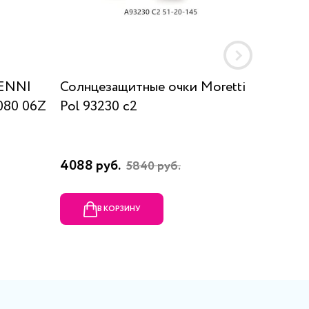
 ENNI
Солнцезащитные очки Moretti
Солнц
-080 06Z
Pol 93230 c2
2461 (C
4088 руб.
7784 р
5840 руб.
В КОРЗИНУ
В