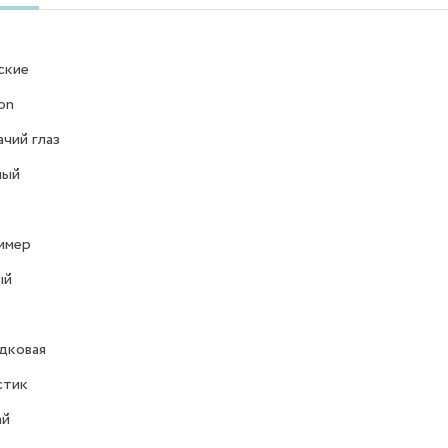
ские
on
чий глаз
ный
имер
ый
дковая
стик
ай