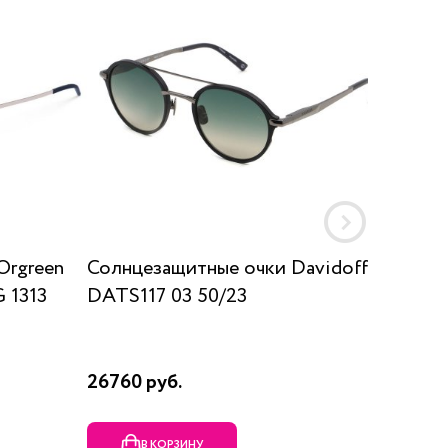
Orgreen
Солнцезащитные очки Davidoff
Солнц
 1313
DATS117 03 50/23
SUN K
26760 руб.
17910 р
В КОРЗИНУ
В