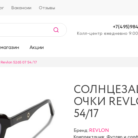
ог
Вакансии
Отзывы
+7(495)98
Kолл-центр ежедневно 9:00
магазин
Акции
evlon 5265 07 54/17
СОЛНЦЕЗ
ОЧКИ REVLO
54/17
Бренд:
REVLON
Комплектация:
Футляр и сал