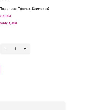
Подольск
,
Троицк
,
Климовск
)
х дней
бочих дней
–
1
+