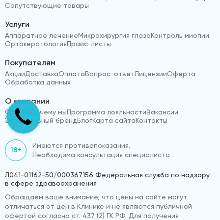
Сопутствующие товары
Услуги
Аппаратное лечение
Микрохирургия глаза
Контроль миопии
Ортокератология
Прайс-листы
Покупателям
Акции
Доставка
Оплата
Вопрос-ответ
Лицензии
Оферта
Обработка данных
О компании
Отзывы
Почему мы
Программа лояльности
Вакансии
Эксклюзивный бренд
Блог
Карта сайта
Контакты
Имеются противопоказания.
18+
Необходима консультация специалиста
Л041-01162-50/000367156 Федеральная служба по надзору
в сфере здравоохранения
Обращаем ваше внимание, что цены на сайте могут
отличаться от цен в Клинике и не являются публичной
офертой согласно ст. 437 (2) ГК РФ. Для получения