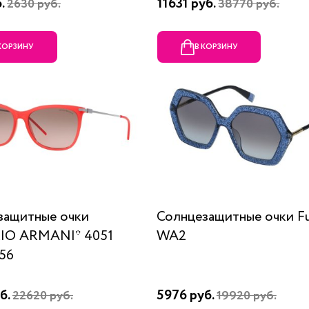
б.
11631 руб.
2630 руб.
38770 руб.
 КОРЗИНУ
В КОРЗИНУ
защитные очки
Солнцезащитные очки Fu
IO ARMANI* 4051
WA2
56
б.
5976 руб.
22620 руб.
19920 руб.