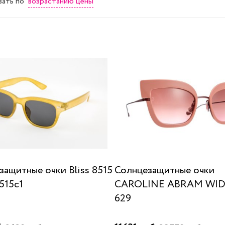
возрастанию цены
вать
по
защитные очки Bliss 8515
Солнцезащитные очки
515c1
CAROLINE ABRAM WI
629