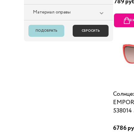
789 ру
Материал оправы
В
Солнце
EMPOR
538014 
6786 ру