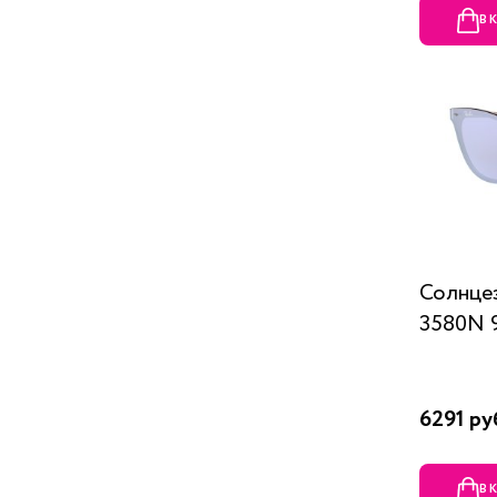
В 
Солнцез
3580N 
6291 ру
В 