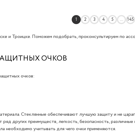
1
2
3
4
5
...
145
ске и Троицке. Поможем подобрать, проконсультируем по асс
ЗАЩИТНЫХ ОЧКОВ
защитных очков:
материала. Стеклянные обеспечивают лучшую защиту и не царап
 ряд других преимуществ, легкость, безопасность, различные
ла необходимо учитывать для чего очки применяются.