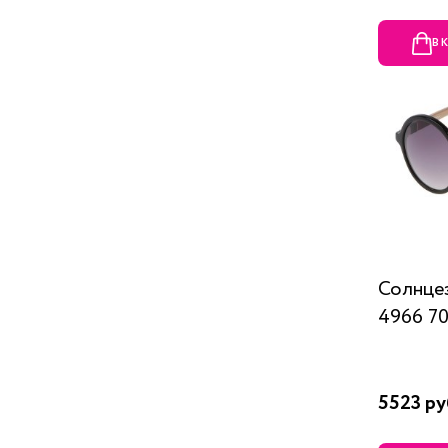
В 
Солнцез
4966 70
5523 ру