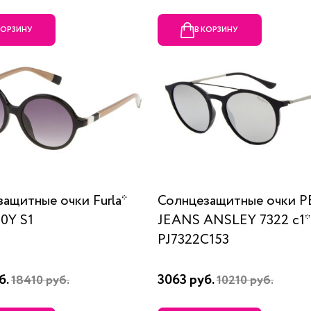
КОРЗИНУ
В КОРЗИНУ
ащитные очки Furla*
Солнцезащитные очки P
0Y S1
JEANS ANSLEY 7322 c1*
PJ7322C153
б.
3063 руб.
18410 руб.
10210 руб.