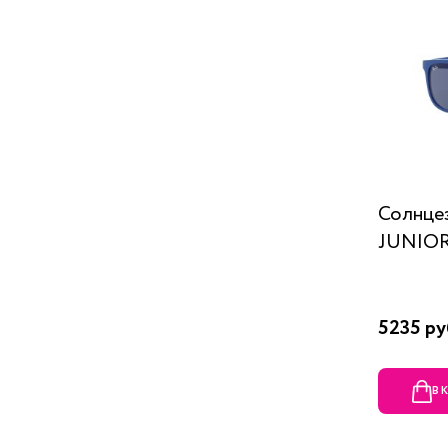
Солнце
JUNIOR
5235 ру
В 