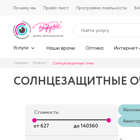
Почему мы
Прайс-лист
Программа лояльности
Бл
Услуги
Наши врачи
Оптика
Интернет-
Главная
Каталог
Солнцезащитные очки
СОЛНЦЕЗАЩИТНЫЕ О
Женски
Стоимость:
Авиато
от
627
до
140560