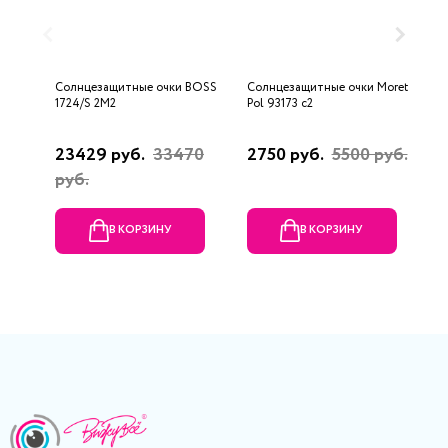
Солнцезащитные очки BOSS
Солнцезащитные очки Moretti
С
1724/S 2M2
Pol 93173 с2
M
8
23429 руб.
33470
2750 руб.
5500 руб.
5
руб.
В КОРЗИНУ
В КОРЗИНУ