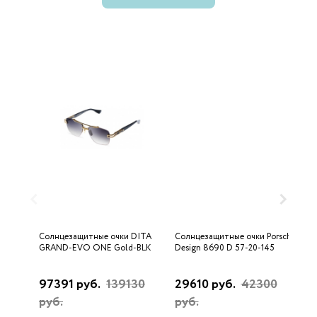
Солнцезащитные очки DITA
Солнцезащитные очки Porsche
С
GRAND-EVO ONE Gold-BLK
Design 8690 D 57-20-145
U
97391 руб.
139130
29610 руб.
42300
3
руб.
руб.