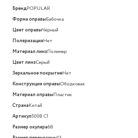
Бренд
POPULAR
Форма оправы
Бабочка
Цвет оправы
Чёрный
Поляризация
Нет
Материал линз
Полимер
Цвет линз
Серый
Зеркальное покрытие
Нет
Конструкция оправы
Ободковая
Материал оправы
Пластик
Страна
Китай
Артикул
5008 C1
Размер окуляра
68
Размер переносицы
13