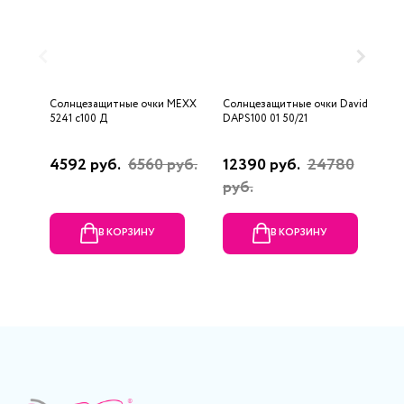
Солнцезащитные очки MEXX
Солнцезащитные очки Davidoff
С
5241 c100 Д
DAPS100 01 50/21
D
4592 руб.
6560 руб.
12390 руб.
24780
1
руб.
В КОРЗИНУ
В КОРЗИНУ