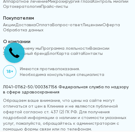
Аппаратное лечение
Микрохирургия глаза
Контроль миопии
Ортокератология
Прайс-листы
Покупателям
Акции
Доставка
Оплата
Вопрос-ответ
Лицензии
Оферта
Обработка данных
О компании
Отзывы
Почему мы
Программа лояльности
Вакансии
Эксклюзивный бренд
Блог
Карта сайта
Контакты
Имеются противопоказания.
18+
Необходима консультация специалиста
Л041-01162-50/000367156 Федеральная служба по надзору
в сфере здравоохранения
Обращаем ваше внимание, что цены на сайте могут
отличаться от цен в Клинике и не являются публичной
офертой согласно ст. 437 (2) ГК РФ. Для получения
подробной информации о наличии и стоимости указанных
услуг, пожалуйста, обращайтесь к администраторам с
помощью формы связи или по телефонам.