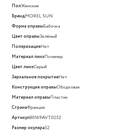
Пол
Женские
Бренд
MOREL SUN
Форма оправы
Бабочка
Цвет оправы
Зелёный
Поляризация
Нет
Материал линз
Полимер
Цвет линз
Серый
Зеркальное покрытие
Нет
Конструкция оправы
Ободковая
Материал оправы
Пластик
Страна
Франция
Артикул
80169AVT0252
Размер окуляра
52