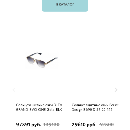
В КАТАЛОГ
Солнцезащитные очки DITA
Солнцезащитные очки Porsche
С
GRAND-EVO ONE Gold-BLK
Design 8690 D 57-20-145
U
97391 руб.
139130
29610 руб.
42300
3