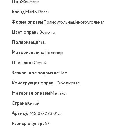
Пол
Женские
Бренд
Mario Rossi
Форма оправы
Прямоугольная/многоугольная
Цвет оправы
Золото
Поляризация
Да
Материал линз
Полимер
Цвет линз
Серый
Зеркальное покрытие
Нет
Конструкция оправы
Ободковая
Материал оправы
Металл
Страна
Китай
Артикул
MS 02-273 01Z
Размер окуляра
57