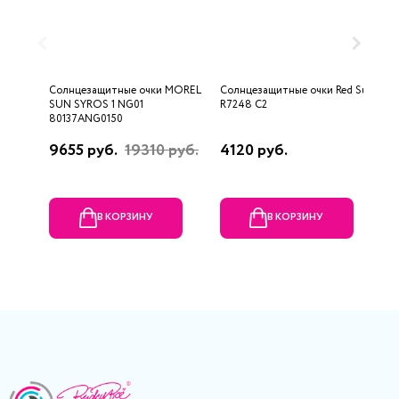
Солнцезащитные очки MOREL
Солнцезащитные очки Red Sun
С
SUN SYROS 1 NG01
R7248 C2
B
80137ANG0150
9655 руб.
19310 руб.
4120 руб.
1
р
В КОРЗИНУ
В КОРЗИНУ