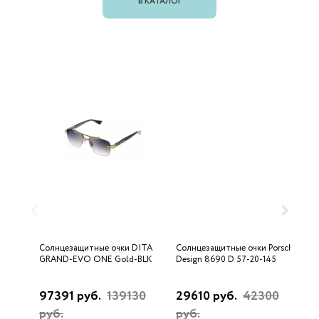
В КАТАЛОГ
Солнцезащитные очки DITA
Солнцезащитные очки Porsche
С
GRAND-EVO ONE Gold-BLK
Design 8690 D 57-20-145
U
97391 руб.
139130
29610 руб.
42300
3
руб.
руб.