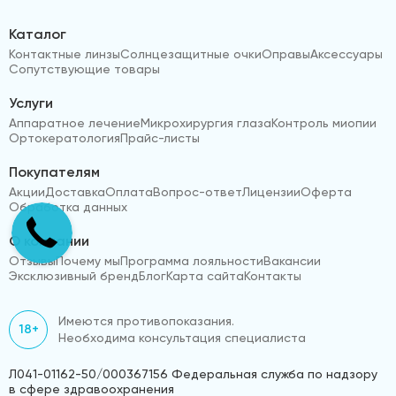
Каталог
Контактные линзы
Солнцезащитные очки
Оправы
Аксессуары
Сопутствующие товары
Услуги
Аппаратное лечение
Микрохирургия глаза
Контроль миопии
Ортокератология
Прайс-листы
Покупателям
Акции
Доставка
Оплата
Вопрос-ответ
Лицензии
Оферта
Обработка данных
О компании
Отзывы
Почему мы
Программа лояльности
Вакансии
Эксклюзивный бренд
Блог
Карта сайта
Контакты
Имеются противопоказания.
18+
Необходима консультация специалиста
Л041-01162-50/000367156 Федеральная служба по надзору
в сфере здравоохранения