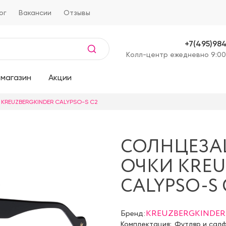
ог
Вакансии
Отзывы
+7(495)98
Kолл-центр ежедневно 9:00
магазин
Акции
 KREUZBERGKINDER CALYPSO-S C2
СОЛНЦЕЗ
ОЧКИ KREU
CALYPSO-S 
Бренд:
KREUZBERGKINDER
Комплектация:
Футляр и сал