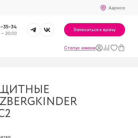
Адреса
4-35-34
Записаться к врачу
 – 20:00
Статус заказа
АЩИТНЫЕ
ZBERGKINDER
C2
фетка