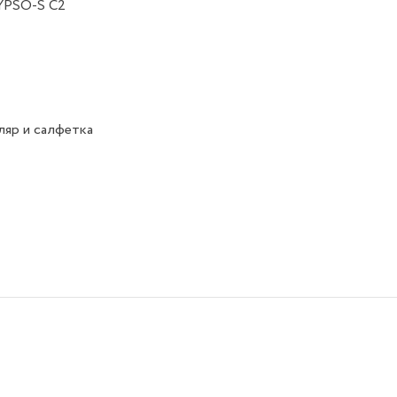
YPSO-S C2
яр и салфетка