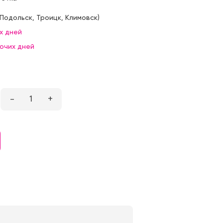
Подольск
,
Троицк
,
Климовск
)
х дней
бочих дней
–
1
+