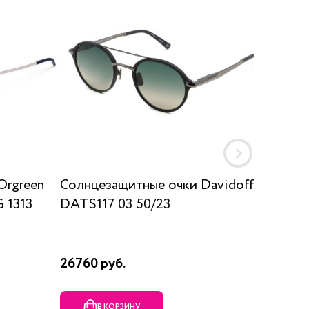
Orgreen
Солнцезащитные очки Davidoff
Солнц
 1313
DATS117 03 50/23
SUN K
26760 руб.
17910 р
В КОРЗИНУ
В