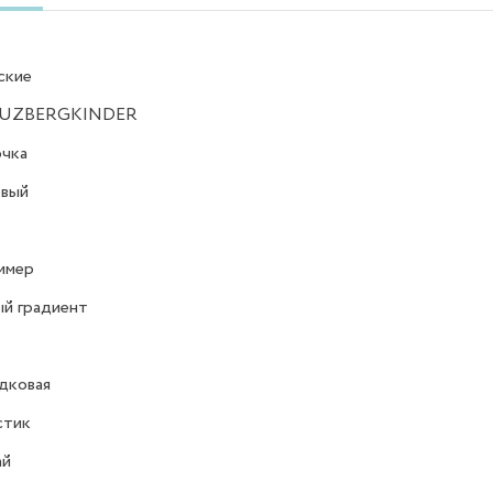
ские
UZBERGKINDER
очка
овый
имер
й градиент
дковая
стик
ай