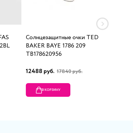
FAS
Солнцезащитные очки TED
Солнце
22BL
BAKER BAYE 1786 209
1730/S
TB178620956
12488 руб.
22498 
17840 руб.
В КОРЗИНУ
В