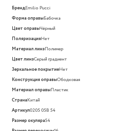
Бренд
Emilio Pucci
Форма оправы
Бабочка
Цвет оправы
Чёрный
Поляризация
Нет
Материал линз
Полимер
Цвет линз
Серый градиент
Зеркальное покрытие
Нет
Конструкция оправы
Ободковая
Материал оправы
Пластик
Страна
Китай
Артикул
0205 05B 54
Размер окуляра
54
Размер переносицы
16