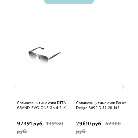
Солнцезащитные очки DITA
Солнцезащитные очки Porsche
С
GRAND-EVO ONE Gold-BLK
Design 8690 D 57-20-145
U
97391 руб.
139130
29610 руб.
42300
3
руб.
руб.