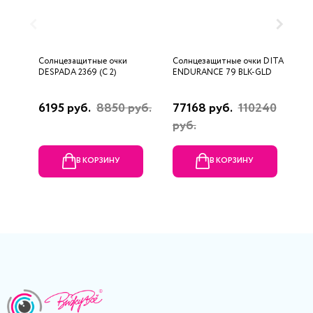
Солнцезащитные очки
Солнцезащитные очки DITA
С
DESPADA 2369 (C 2)
ENDURANCE 79 BLK-GLD
9
6195 руб.
8850 руб.
77168 руб.
110240
1
руб.
В КОРЗИНУ
В КОРЗИНУ