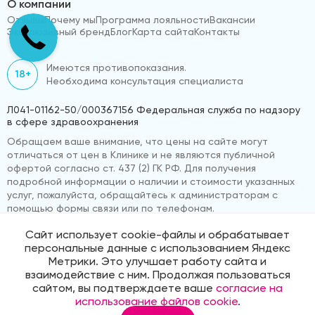
О компании
Отзывы
Почему мы
Программа лояльности
Вакансии
Эксклюзивный бренд
Блог
Карта сайта
Контакты
Имеются противопоказания.
18+
Необходима консультация специалиста
Л041-01162-50/000367156 Федеральная служба по надзору
в сфере здравоохранения
Обращаем ваше внимание, что цены на сайте могут
отличаться от цен в Клинике и не являются публичной
офертой согласно ст. 437 (2) ГК РФ. Для получения
подробной информации о наличии и стоимости указанных
услуг, пожалуйста, обращайтесь к администраторам с
помощью формы связи или по телефонам.
Сайт использует cookie-файлы и обрабатывает
персональные данные с использованием Яндекс
© 2026 «ВижуВсё»
Реквизиты компании
Метрики. Это улучшает работу сайта и
Политика обработки персональных данных
взаимодействие с ним. Продолжая пользоваться
Продвижение сайта
Medmaps
сайтом, вы подтверждаете ваше
согласие на
использование файлов cookie
.