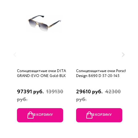
Солнцезащитные очки DITA
Солнцезащитные очки Porsche
С
GRAND-EVO ONE Gold-BLK
Design 8690 D 57-20-145
U
97391 руб.
139130
29610 руб.
42300
3
руб.
руб.
В КОРЗИНУ
В КОРЗИНУ