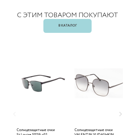
С ЭТИМ ТОВАРОМ ПОКУПАЮТ
В КАТАЛОГ
Солнцезащитные очки
Солнцезащитные очки
С
St.Louise 51129 с02
VALENTIN YUDASHKIN
3