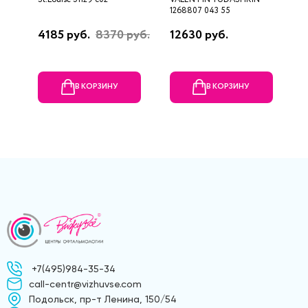
1268807 043 55
4185 руб.
8370 руб.
12630 руб.
6
В КОРЗИНУ
В КОРЗИНУ
+7(495)984-35-34
call-centr@vizhuvse.com
Подольск, пр-т Ленина, 150/54