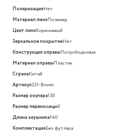
Поляризация
Нет
Материал линз
Полимер
Цвет линз
Коричневый
Зеркальное покрытие
Нет
Конструкция оправы
Полуободковая
Материал оправы
Пластик
Страна
Китай
Артикул
251-Brown
Размер окуляра
130
Размер переносицы
0
Длина заушника
140
Комплектация
Без футляра