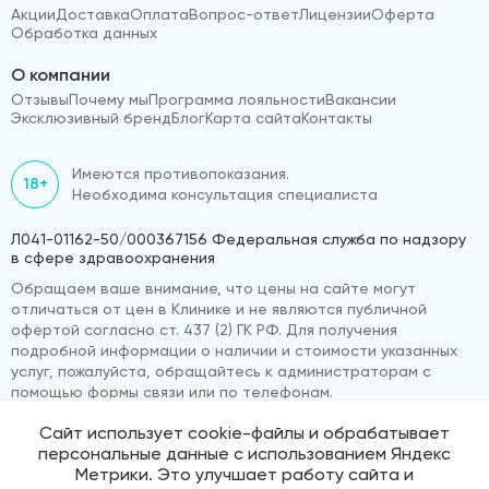
Акции
Доставка
Оплата
Вопрос-ответ
Лицензии
Оферта
Обработка данных
О компании
Отзывы
Почему мы
Программа лояльности
Вакансии
Эксклюзивный бренд
Блог
Карта сайта
Контакты
Имеются противопоказания.
18+
Необходима консультация специалиста
Л041-01162-50/000367156 Федеральная служба по надзору
в сфере здравоохранения
Обращаем ваше внимание, что цены на сайте могут
отличаться от цен в Клинике и не являются публичной
офертой согласно ст. 437 (2) ГК РФ. Для получения
подробной информации о наличии и стоимости указанных
услуг, пожалуйста, обращайтесь к администраторам с
помощью формы связи или по телефонам.
Сайт использует cookie-файлы и обрабатывает
персональные данные с использованием Яндекс
© 2026 «ВижуВсё»
Реквизиты компании
Метрики. Это улучшает работу сайта и
Политика обработки персональных данных