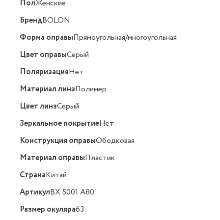
Пол
Женские
Бренд
BOLON
Форма оправы
Прямоугольная/многоугольная
Цвет оправы
Серый
Поляризация
Нет
Материал линз
Полимер
Цвет линз
Серый
Зеркальное покрытие
Нет
Конструкция оправы
Ободковая
Материал оправы
Пластик
Страна
Китай
Артикул
BX 5001 A80
Размер окуляра
63