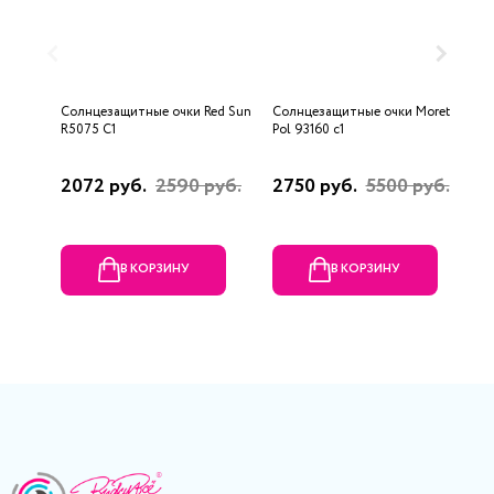
Солнцезащитные очки Red Sun
Солнцезащитные очки Moretti
С
R5075 C1
Pol 93160 с1
M
2072 руб.
2590 руб.
2750 руб.
5500 руб.
5
В КОРЗИНУ
В КОРЗИНУ