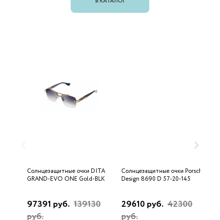
В КАТАЛОГ
Солнцезащитные очки DITA
Солнцезащитные очки Porsche
С
GRAND-EVO ONE Gold-BLK
Design 8690 D 57-20-145
U
97391 руб.
139130
29610 руб.
42300
3
руб.
руб.