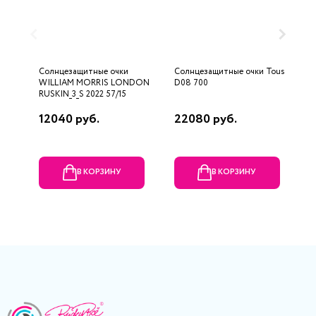
Солнцезащитные очки
Солнцезащитные очки Tous
С
WILLIAM MORRIS LONDON
D08 700
M
RUSKIN_3_S 2022 57/15
12040 руб.
22080 руб.
1
В КОРЗИНУ
В КОРЗИНУ