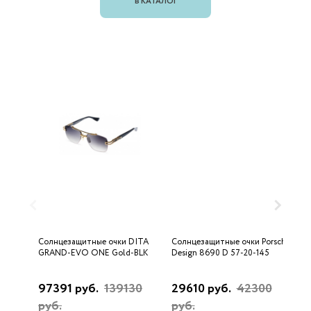
В КАТАЛОГ
Солнцезащитные очки DITA
Солнцезащитные очки Porsche
С
GRAND-EVO ONE Gold-BLK
Design 8690 D 57-20-145
U
97391 руб.
139130
29610 руб.
42300
3
руб.
руб.