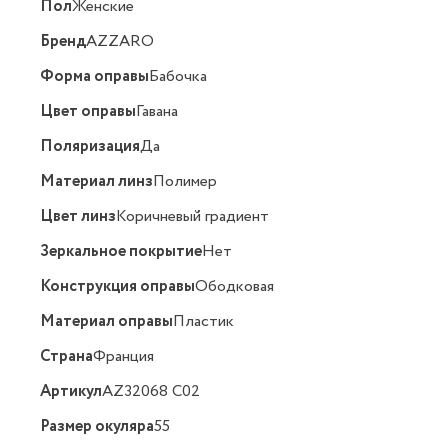
Пол
Женские
Бренд
AZZARO
Форма оправы
Бабочка
Цвет оправы
Гавана
Поляризация
Да
Материал линз
Полимер
Цвет линз
Коричневый градиент
Зеркальное покрытие
Нет
Конструкция оправы
Ободковая
Материал оправы
Пластик
Страна
Франция
Артикул
AZ32068 C02
Размер окуляра
55