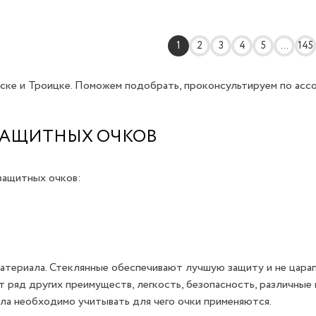
1
2
3
4
5
...
145
ске и Троицке. Поможем подобрать, проконсультируем по асс
ЗАЩИТНЫХ ОЧКОВ
защитных очков:
материала. Стеклянные обеспечивают лучшую защиту и не царап
 ряд других преимуществ, легкость, безопасность, различные
ла необходимо учитывать для чего очки применяются.