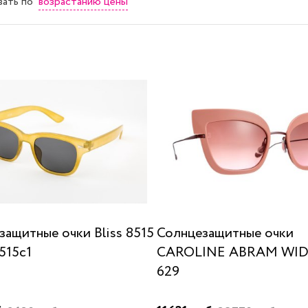
возрастанию цены
вать
по
защитные очки Bliss 8515
Солнцезащитные очки
515c1
CAROLINE ABRAM WI
629