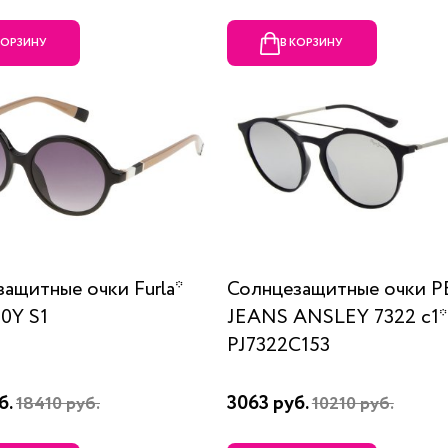
КОРЗИНУ
В КОРЗИНУ
ащитные очки Furla*
Солнцезащитные очки P
0Y S1
JEANS ANSLEY 7322 c1*
PJ7322C153
б.
3063 руб.
18410 руб.
10210 руб.