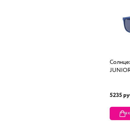
Солнце
JUNIOR
5235 ру
В 