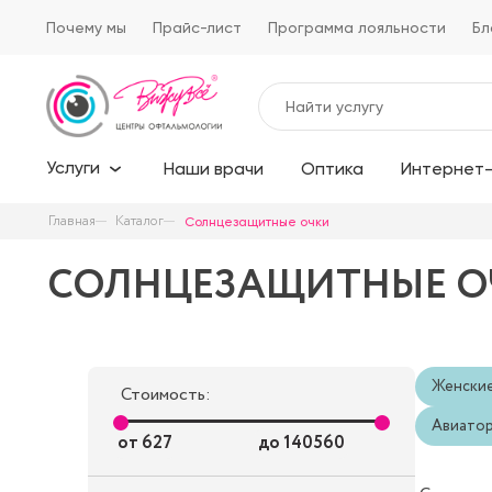
Почему мы
Прайс-лист
Программа лояльности
Бл
Услуги
Наши врачи
Оптика
Интернет-
Главная
Каталог
Солнцезащитные очки
СОЛНЦЕЗАЩИТНЫЕ О
Женски
Стоимость:
Авиато
от
627
до
140560