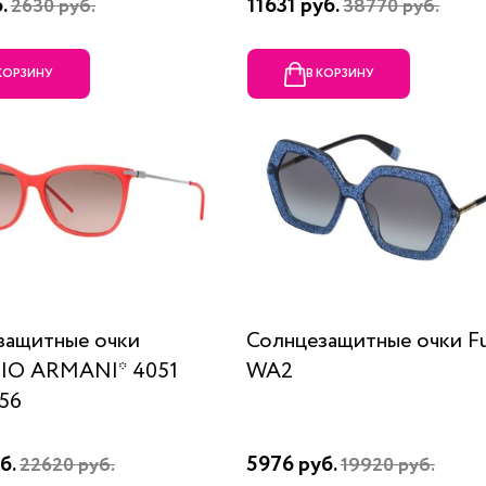
б.
11631 руб.
2630 руб.
38770 руб.
 КОРЗИНУ
В КОРЗИНУ
защитные очки
Солнцезащитные очки Fu
IO ARMANI* 4051
WA2
56
б.
5976 руб.
22620 руб.
19920 руб.