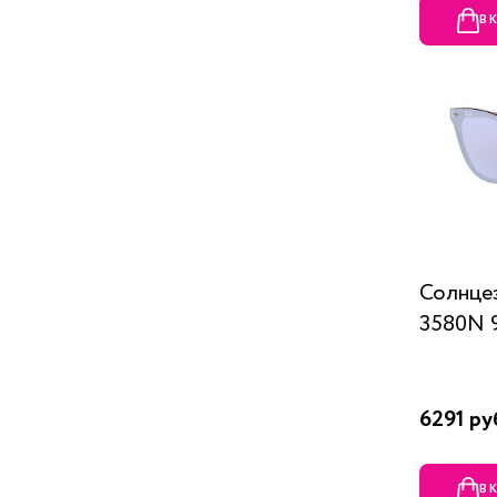
В 
Солнцез
3580N 
6291 ру
В 