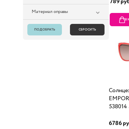
789 ру
Материал оправы
В
Солнце
EMPOR
538014 
6786 ру