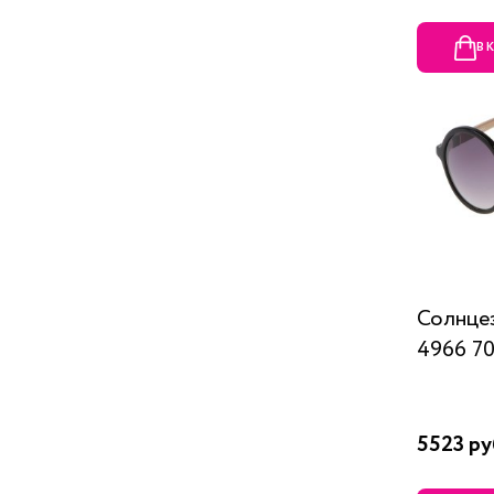
В 
Солнцез
4966 70
5523 ру