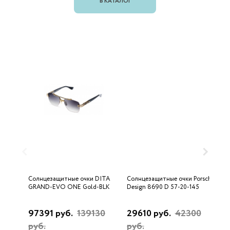
В КАТАЛОГ
Солнцезащитные очки DITA
Солнцезащитные очки Porsche
С
GRAND-EVO ONE Gold-BLK
Design 8690 D 57-20-145
U
97391 руб.
139130
29610 руб.
42300
3
руб.
руб.