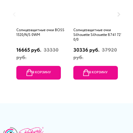
Солнцезащитные очки BOSS
Солнцезащитные очки
С
1520/N/S 0WM
Silhouette Silhouette 8741 7210
R
0/0
16665 руб.
33330
30336 руб.
37920
6
руб.
руб.
р
В КОРЗИНУ
В КОРЗИНУ