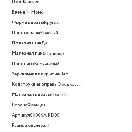
Пол
Женские
Бренд
M Morel
Форма оправы
Круглая
Цвет оправы
Красный
Поляризация
Да
Материал линз
Полимер
Цвет линз
Коричневый
Зеркальное покрытие
Нет
Конструкция оправы
Ободковая
Материал оправы
Пластик
Страна
Франция
Артикул
80086A PD06
Размер окуляра
51