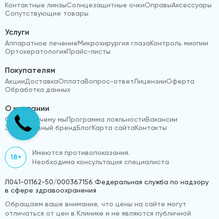
Контактные линзы
Солнцезащитные очки
Оправы
Аксессуары
Сопутствующие товары
Услуги
Аппаратное лечение
Микрохирургия глаза
Контроль миопии
Ортокератология
Прайс-листы
Покупателям
Акции
Доставка
Оплата
Вопрос-ответ
Лицензии
Оферта
Обработка данных
О компании
Отзывы
Почему мы
Программа лояльности
Вакансии
Эксклюзивный бренд
Блог
Карта сайта
Контакты
Имеются противопоказания.
18+
Необходима консультация специалиста
Л041-01162-50/000367156 Федеральная служба по надзору
в сфере здравоохранения
Обращаем ваше внимание, что цены на сайте могут
отличаться от цен в Клинике и не являются публичной