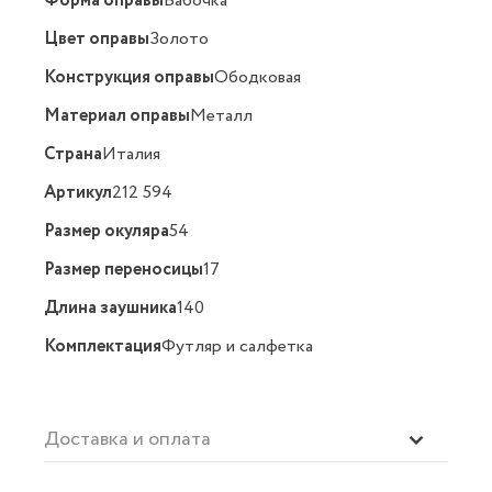
Форма оправы
Бабочка
Цвет оправы
Золото
Конструкция оправы
Ободковая
Материал оправы
Металл
Страна
Италия
Артикул
212 594
Размер окуляра
54
Размер переносицы
17
Длина заушника
140
Комплектация
Футляр и салфетка
Доставка и оплата