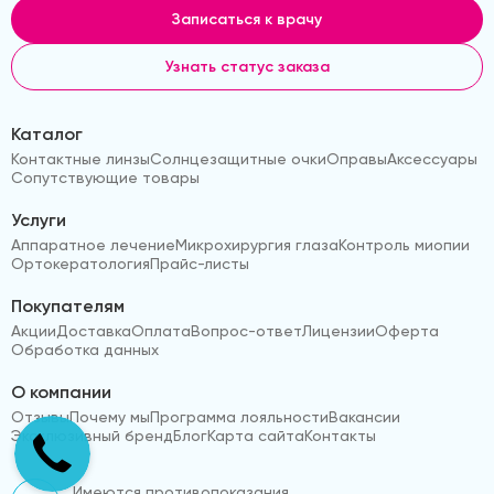
Записаться к врачу
Узнать статус заказа
Каталог
Контактные линзы
Солнцезащитные очки
Оправы
Аксессуары
Сопутствующие товары
Услуги
Аппаратное лечение
Микрохирургия глаза
Контроль миопии
Ортокератология
Прайс-листы
Покупателям
Акции
Доставка
Оплата
Вопрос-ответ
Лицензии
Оферта
Обработка данных
О компании
Отзывы
Почему мы
Программа лояльности
Вакансии
Эксклюзивный бренд
Блог
Карта сайта
Контакты
Имеются противопоказания.