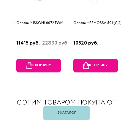
Оправа MISSONI 0072 FWM
Оправа HERMOSSA 591 (C 4)
О
0
11415 руб.
22830 руб.
10520 руб.
4
В КОРЗИНУ
В КОРЗИНУ
С ЭТИМ ТОВАРОМ ПОКУПАЮТ
В КАТАЛОГ