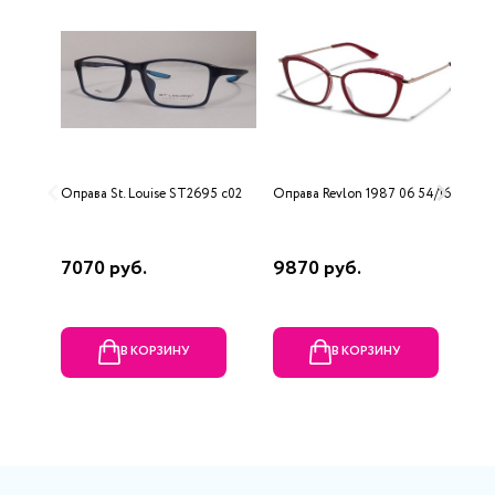
Оправа St. Louise ST2695 c02
Оправа Revlon 1987 06 54/16
О
7070 руб.
9870 руб.
1
В КОРЗИНУ
В КОРЗИНУ