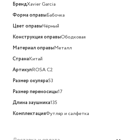
Бренд
Xavier Garcia
Форма оправы
Бабочка
Цвет оправы
Чёрный
Конструкция оправы
Ободковая
Материал оправы
Металл
Страна
Китай
Артикул
ROSA C2
Размер окуляра
53
Размер переносицы
17
Длина заушника
135
Комплектация
Футляр и салфетка
Доставка и оплата