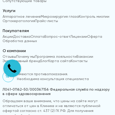
Сопутствующие товары
Услуги
Аппаратное лечение
Микрохирургия глаза
Контроль миопии
Ортокератология
Прайс-листы
Покупателям
Акции
Доставка
Оплата
Вопрос-ответ
Лицензии
Оферта
Обработка данных
О компании
Отзывы
Почему мы
Программа лояльности
Вакансии
Эксклюзивный бренд
Блог
Карта сайта
Контакты
Имеются противопоказания.
18+
Необходима консультация специалиста
Л041-01162-50/000367156 Федеральная служба по надзору
в сфере здравоохранения
Обращаем ваше внимание, что цены на сайте могут
отличаться от цен в Клинике и не являются публичной
офертой согласно ст. 437 (2) ГК РФ. Для получения