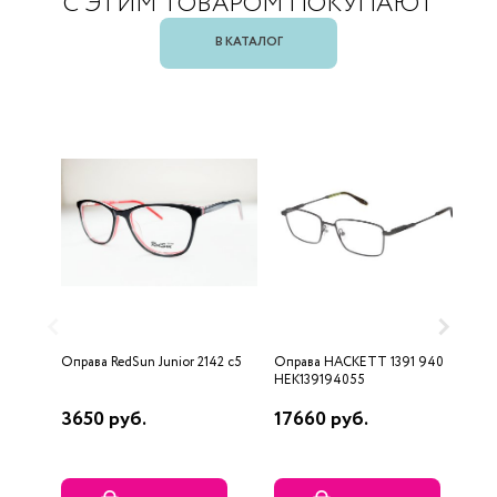
С ЭТИМ ТОВАРОМ ПОКУПАЮТ
В КАТАЛОГ
Оправа RedSun Junior 2142 c5
Оправа HACKETT 1391 940
О
HEK139194055
3650 руб.
17660 руб.
5