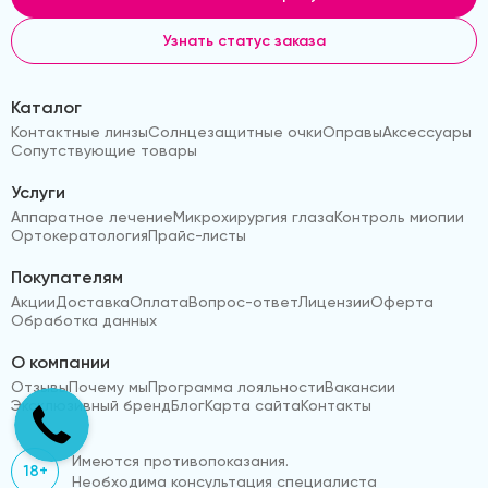
Узнать статус заказа
Каталог
Контактные линзы
Солнцезащитные очки
Оправы
Аксессуары
Сопутствующие товары
Услуги
Аппаратное лечение
Микрохирургия глаза
Контроль миопии
Ортокератология
Прайс-листы
Покупателям
Акции
Доставка
Оплата
Вопрос-ответ
Лицензии
Оферта
Обработка данных
О компании
Отзывы
Почему мы
Программа лояльности
Вакансии
Эксклюзивный бренд
Блог
Карта сайта
Контакты
Имеются противопоказания.
18+
Необходима консультация специалиста