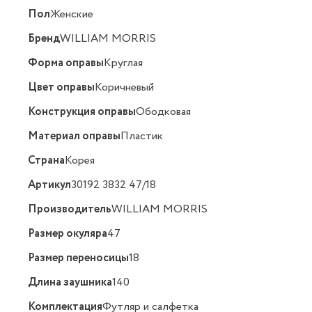
Пол
Женские
Бренд
WILLIAM MORRIS
Форма оправы
Круглая
Цвет оправы
Коричневый
Конструкция оправы
Ободковая
Материал оправы
Пластик
Страна
Корея
Артикул
30192 3832 47/18
Производитель
WILLIAM MORRIS
Размер окуляра
47
Размер переносицы
18
Длина заушника
140
Комплектация
Футляр и салфетка