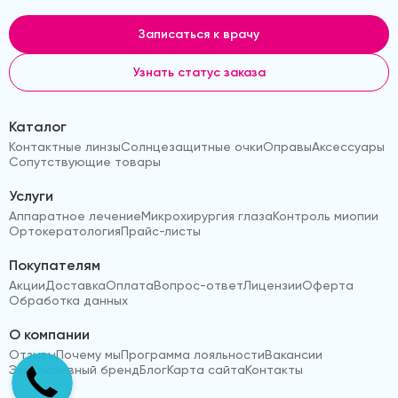
Записаться к врачу
Узнать статус заказа
Каталог
Контактные линзы
Солнцезащитные очки
Оправы
Аксессуары
Сопутствующие товары
Услуги
Аппаратное лечение
Микрохирургия глаза
Контроль миопии
Ортокератология
Прайс-листы
Покупателям
Акции
Доставка
Оплата
Вопрос-ответ
Лицензии
Оферта
Обработка данных
О компании
Отзывы
Почему мы
Программа лояльности
Вакансии
Эксклюзивный бренд
Блог
Карта сайта
Контакты