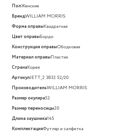
Пол
Женские
Бренд
WILLIAM MORRIS
Форма оправы
Квадратная
Цвет оправы
Бордо
Конструкция оправы
Ободковая
Материал оправы
Пластик
Страна
Корея
Артикул
JETT_2 3832 52/20
Производитель
WILLIAM MORRIS
Размер окуляра
52
Размер переносицы
20
Длина заушника
145
Комплектация
Футляр и салфетка