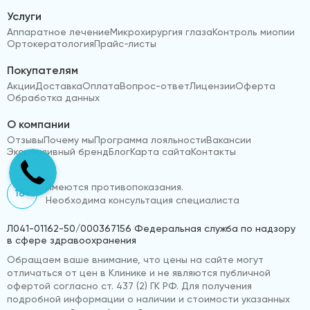
Услуги
Аппаратное лечение
Микрохирургия глаза
Контроль миопии
Ортокератология
Прайс-листы
Покупателям
Акции
Доставка
Оплата
Вопрос-ответ
Лицензии
Оферта
Обработка данных
О компании
Отзывы
Почему мы
Программа лояльности
Вакансии
Эксклюзивный бренд
Блог
Карта сайта
Контакты
Имеются противопоказания.
18+
Необходима консультация специалиста
Л041-01162-50/000367156 Федеральная служба по надзору
в сфере здравоохранения
Обращаем ваше внимание, что цены на сайте могут
отличаться от цен в Клинике и не являются публичной
офертой согласно ст. 437 (2) ГК РФ. Для получения
подробной информации о наличии и стоимости указанных