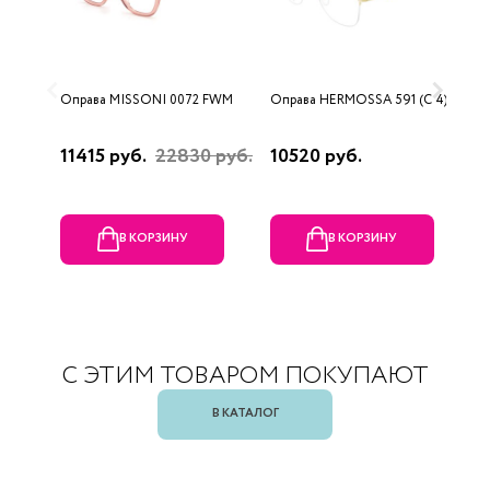
Оправа MISSONI 0072 FWM
Оправа HERMOSSA 591 (C 4)
О
0
11415 руб.
22830 руб.
10520 руб.
4
В КОРЗИНУ
В КОРЗИНУ
С ЭТИМ ТОВАРОМ ПОКУПАЮТ
В КАТАЛОГ