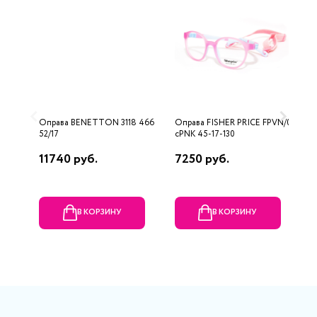
Оправа BENETTON 3118 466
Оправа FISHER PRICE FPVN/013
О
52/17
cPNK 45-17-130
3
11740 руб.
7250 руб.
2
В КОРЗИНУ
В КОРЗИНУ