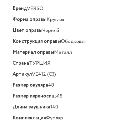
Бренд
VERSO
Форма оправы
Круглая
Цвет оправы
Чёрный
Конструкция оправы
Ободковая
Материал оправы
Металл
Страна
ТУРЦИЯ
Артикул
VE412 (C3)
Размер окуляра
48
Размер переносицы
18
Длина заушника
140
Комплектация
Футляр