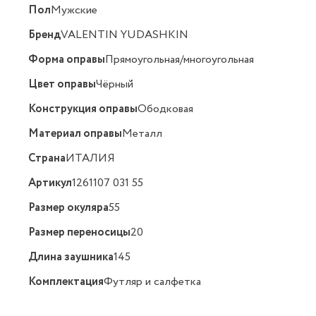
Пол
Мужские
Бренд
VALENTIN YUDASHKIN
Форма оправы
Прямоугольная/многоугольная
Цвет оправы
Чёрный
Конструкция оправы
Ободковая
Материал оправы
Металл
Страна
ИТАЛИЯ
Артикул
1261107 031 55
Размер окуляра
55
Размер переносицы
20
Длина заушника
145
Комплектация
Футляр и салфетка