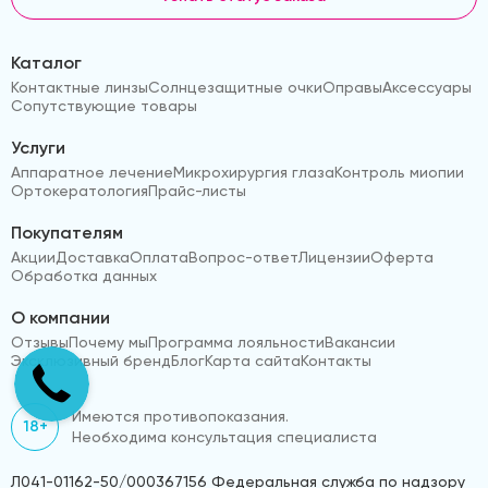
Каталог
Контактные линзы
Солнцезащитные очки
Оправы
Аксессуары
Сопутствующие товары
Услуги
Аппаратное лечение
Микрохирургия глаза
Контроль миопии
Ортокератология
Прайс-листы
Покупателям
Акции
Доставка
Оплата
Вопрос-ответ
Лицензии
Оферта
Обработка данных
О компании
Отзывы
Почему мы
Программа лояльности
Вакансии
Эксклюзивный бренд
Блог
Карта сайта
Контакты
Имеются противопоказания.
18+
Необходима консультация специалиста
Л041-01162-50/000367156 Федеральная служба по надзору