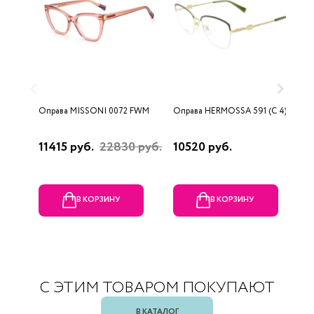
Оправа MISSONI 0072 FWM
Оправа HERMOSSA 591 (C 4)
О
0
11415 руб.
22830 руб.
10520 руб.
4
В КОРЗИНУ
В КОРЗИНУ
С ЭТИМ ТОВАРОМ ПОКУПАЮТ
В КАТАЛОГ