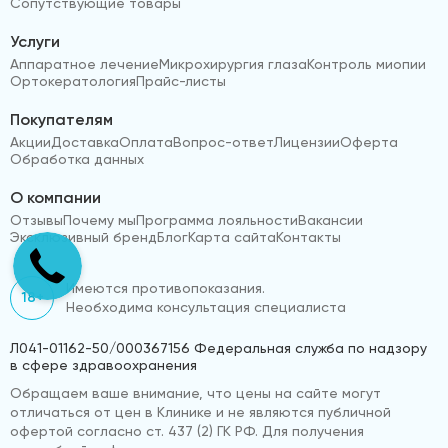
Сопутствующие товары
Услуги
Аппаратное лечение
Микрохирургия глаза
Контроль миопии
Ортокератология
Прайс-листы
Покупателям
Акции
Доставка
Оплата
Вопрос-ответ
Лицензии
Оферта
Обработка данных
О компании
Отзывы
Почему мы
Программа лояльности
Вакансии
Эксклюзивный бренд
Блог
Карта сайта
Контакты
Имеются противопоказания.
18+
Необходима консультация специалиста
Л041-01162-50/000367156 Федеральная служба по надзору
в сфере здравоохранения
Обращаем ваше внимание, что цены на сайте могут
отличаться от цен в Клинике и не являются публичной
офертой согласно ст. 437 (2) ГК РФ. Для получения