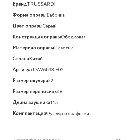
Бренд
TRUSSARDI
Форма оправы
Бабочка
Цвет оправы
Серый
Конструкция оправы
Ободковая
Материал оправы
Пластик
Страна
Китай
Артикул
TSW6038 E02
Размер окуляра
52
Размер переносицы
18
Длина заушника
145
Комплектация
Футляр и салфетка
Доставка и оплата