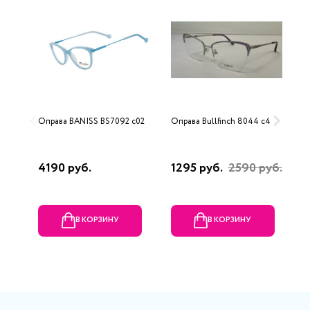
Оправа BANISS BS7092 c02
Оправа Bullfinch 8044 c4
О
4190 руб.
1295 руб.
2590 руб.
1
В КОРЗИНУ
В КОРЗИНУ