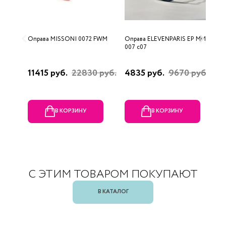
Оправа MISSONI 0072 FWM
Оправа ELEVENPARIS EP MM
О
007 c07
11415 руб.
22830 руб.
4835 руб.
9670 руб.
1
р
В КОРЗИНУ
В КОРЗИНУ
С ЭТИМ ТОВАРОМ ПОКУПАЮТ
В КАТАЛОГ