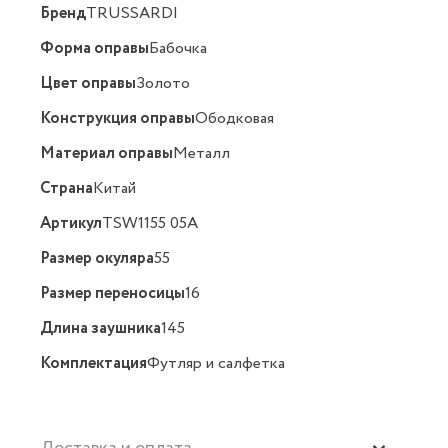
Бренд
TRUSSARDI
Форма оправы
Бабочка
Цвет оправы
Золото
Конструкция оправы
Ободковая
Материал оправы
Металл
Страна
Китай
Артикул
TSW1155 05A
Размер окуляра
55
Размер переносицы
16
Длина заушника
145
Комплектация
Футляр и салфетка
Доставка и оплата