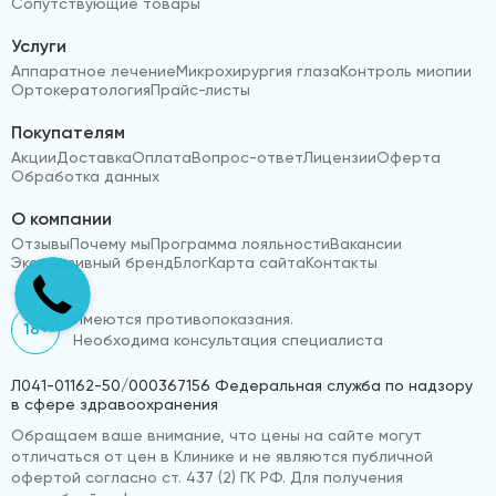
Сопутствующие товары
Услуги
Аппаратное лечение
Микрохирургия глаза
Контроль миопии
Ортокератология
Прайс-листы
Покупателям
Акции
Доставка
Оплата
Вопрос-ответ
Лицензии
Оферта
Обработка данных
О компании
Отзывы
Почему мы
Программа лояльности
Вакансии
Эксклюзивный бренд
Блог
Карта сайта
Контакты
Имеются противопоказания.
18+
Необходима консультация специалиста
Л041-01162-50/000367156 Федеральная служба по надзору
в сфере здравоохранения
Обращаем ваше внимание, что цены на сайте могут
отличаться от цен в Клинике и не являются публичной
офертой согласно ст. 437 (2) ГК РФ. Для получения