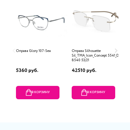
Оправа Glory 107-Sea
Оправа Silhouette
О
Sil_TMA_Icon_Concept 5541_DQ
5
8540 53/21
5360 руб.
42510 руб.
4
В КОРЗИНУ
В КОРЗИНУ