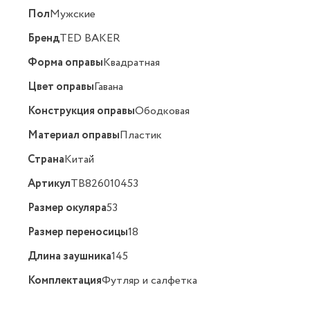
Пол
Мужские
Бренд
TED BAKER
Форма оправы
Квадратная
Цвет оправы
Гавана
Конструкция оправы
Ободковая
Материал оправы
Пластик
Страна
Китай
Артикул
TB826010453
Размер окуляра
53
Размер переносицы
18
Длина заушника
145
Комплектация
Футляр и салфетка