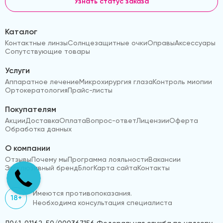
Узнать статус заказа
Каталог
Контактные линзы
Солнцезащитные очки
Оправы
Аксессуары
Сопутствующие товары
Услуги
Аппаратное лечение
Микрохирургия глаза
Контроль миопии
Ортокератология
Прайс-листы
Покупателям
Акции
Доставка
Оплата
Вопрос-ответ
Лицензии
Оферта
Обработка данных
О компании
Отзывы
Почему мы
Программа лояльности
Вакансии
Эксклюзивный бренд
Блог
Карта сайта
Контакты
Имеются противопоказания.
18+
Необходима консультация специалиста
Л041-01162-50/000367156 Федеральная служба по надзору