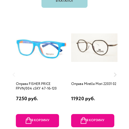
В КАТАЛОГ
Оправа FISHER PRICE
Оправа Mirella Mori 22031 02
О
FPVN/004 cSKY 47-16-120
7250 руб.
11920 руб.
1
В КОРЗИНУ
В КОРЗИНУ